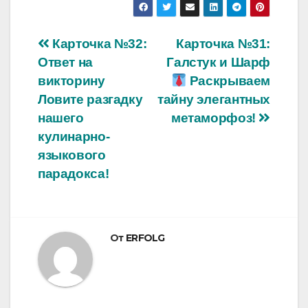
Навигация
Карточка №32:
Карточка №31:
Ответ на
Галстук и Шарф
по
викторину
Раскрываем
записям
Ловите разгадку
тайну элегантных
нашего
метаморфоз!
кулинарно-
языкового
парадокса!
От
ERFOLG