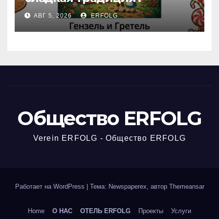
Открываем секреты
АВГ 5, 2026
ERFOLG
вчерашней викторины!
Общество ERFOLG
Verein ERFOLG - Общество ERFOLG
Работает на WordPress
|
Тема: Newspaperex, автор
Themeansar
Home
О НАС
ОТЕЛЬ ERFOLG
Проекты
Услуги