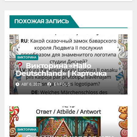
ПОХОЖАЯ ЗАПИСЬ
ВИКТОРИНА
Викторина «Hallo
Deutschland» | Карточка
№46
АВГ 6, 2026
ERFOLG
Замок вдохновения
/
Iedvesmas pils / Schloss der
Inspiration
ВИКТОРИНА