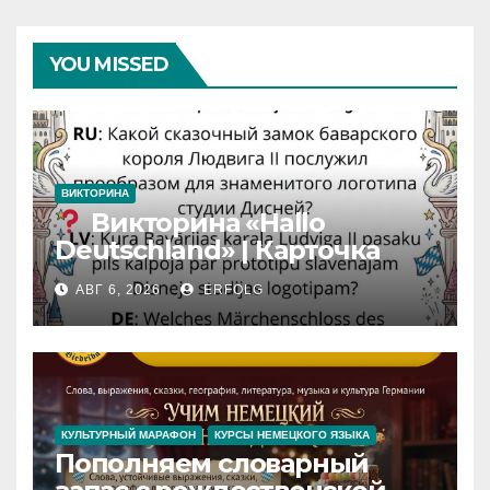
YOU MISSED
ВИКТОРИНА
Викторина «Hallo
Deutschland» | Карточка
№46
АВГ 6, 2026
ERFOLG
Замок вдохновения
/
Iedvesmas pils / Schloss der
Inspiration
КУЛЬТУРНЫЙ МАРАФОН
КУРСЫ НЕМЕЦКОГО ЯЗЫКА
Пополняем словарный