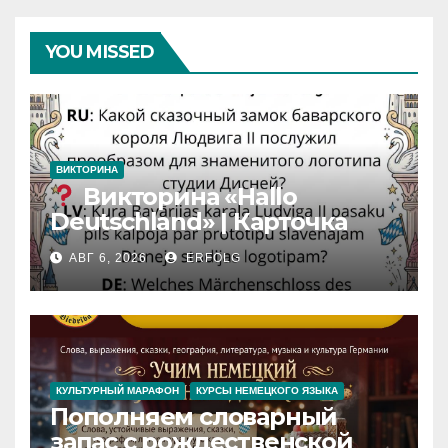
YOU MISSED
ВИКТОРИНА
Викторина «Hallo
Deutschland» | Карточка
№46
АВГ 6, 2026
ERFOLG
Замок вдохновения
/
Iedvesmas pils / Schloss der
Inspiration
КУЛЬТУРНЫЙ МАРАФОН
КУРСЫ НЕМЕЦКОГО ЯЗЫКА
Пополняем словарный
запас с рождественской