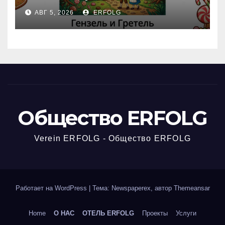
Открываем секреты
АВГ 5, 2026
ERFOLG
вчерашней викторины!
Общество ERFOLG
Verein ERFOLG - Общество ERFOLG
Работает на WordPress
|
Тема: Newspaperex, автор
Themeansar
Home
О НАС
ОТЕЛЬ ERFOLG
Проекты
Услуги