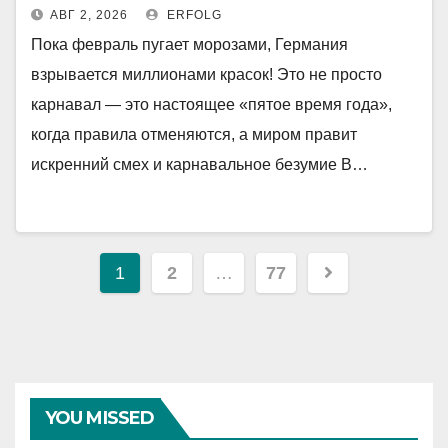
АВГ 2, 2026
ERFOLG
Пока февраль пугает морозами, Германия
взрывается миллионами красок! Это не просто
карнавал — это настоящее «пятое время года»,
когда правила отменяются, а миром правит
искренний смех и карнавальное безумие В…
Навигация
1
2
…
77
по
записям
YOU MISSED