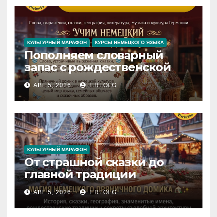
КУЛЬТУРНЫЙ МАРАФОН
КУРСЫ НЕМЕЦКОГО ЯЗЫКА
Пополняем словарный
запас с рождественской
сказкой! Учим немецкий
АВГ 5, 2026
ERFOLG
вместе с Lebkuchenhaus
КУЛЬТУРНЫЙ МАРАФОН
От страшной сказки до
главной традиции
Рождества: секреты
АВГ 5, 2026
ERFOLG
немецкого пряничного
домика!