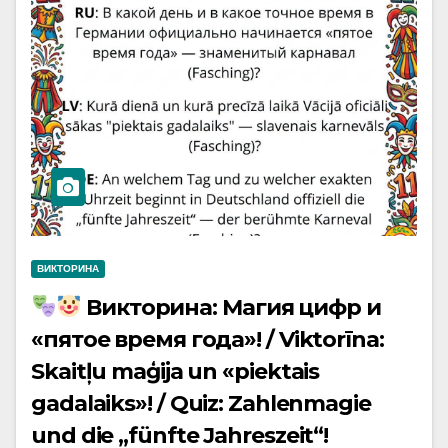
ВИКТОРИНА
Викторина: Магия цифр и
«пятое время года»! / Viktorīna:
Skaitļu maģija un «piektais
gadalaiks»! / Quiz: Zahlenmagie
und die „fünfte Jahreszeit“!