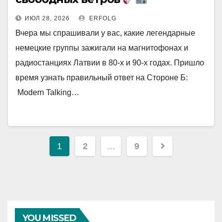
ИЮЛ 28, 2026
ERFOLG
Вчера мы спрашивали у вас, какие легендарные
немецкие группы зажигали на магнитофонах и
радиостанциях Латвии в 80-х и 90-х годах. Пришло
время узнать правильный ответ на Стороне Б:
Modern Talking…
Навигация
1
2
…
9
по
записям
YOU MISSED