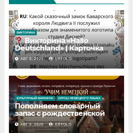
ВИКТОРИНА
Викторина «Hallo
Deutschland» | Карточка
№46
АВГ 6, 2026
ERFOLG
Замок вдохновения
/
Iedvesmas pils / Schloss der
Inspiration
КУЛЬТУРНЫЙ МАРАФОН
КУРСЫ НЕМЕЦКОГО ЯЗЫКА
Пополняем словарный
запас с рождественской
сказкой! Учим немецкий
АВГ 5, 2026
ERFOLG
вместе с Lebkuchenhaus