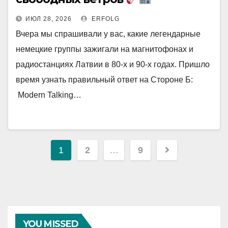
ИЮЛ 28, 2026
ERFOLG
Вчера мы спрашивали у вас, какие легендарные
немецкие группы зажигали на магнитофонах и
радиостанциях Латвии в 80-х и 90-х годах. Пришло
время узнать правильный ответ на Стороне Б:
Modern Talking…
Навигация
1
2
…
9
по
записям
YOU MISSED