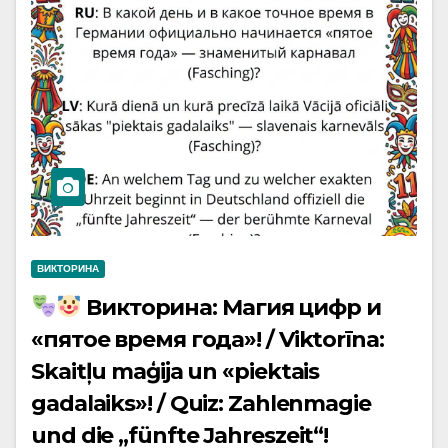
ВИКТОРИНА
Викторина: Магия цифр и
«пятое время года»! / Viktorīna:
Skaitļu maģija un «piektais
gadalaiks»! / Quiz: Zahlenmagie
und die „fünfte Jahreszeit“!