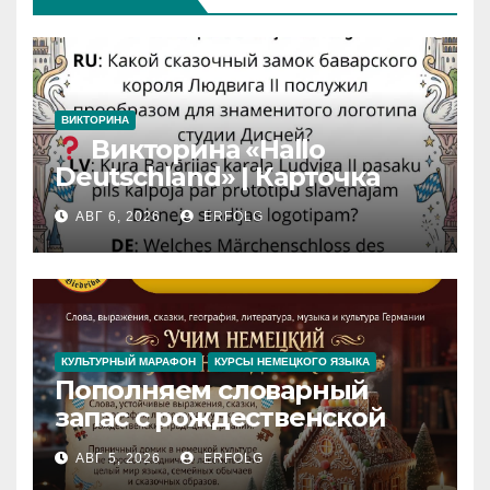
ВИКТОРИНА
Викторина «Hallo
Deutschland» | Карточка
№46
АВГ 6, 2026
ERFOLG
Замок вдохновения
/
Iedvesmas pils / Schloss der
Inspiration
КУЛЬТУРНЫЙ МАРАФОН
КУРСЫ НЕМЕЦКОГО ЯЗЫКА
Пополняем словарный
запас с рождественской
сказкой! Учим немецкий
АВГ 5, 2026
ERFOLG
вместе с Lebkuchenhaus