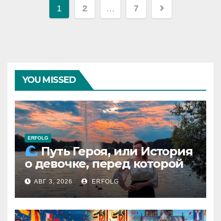
Навигация
1
2
…
7
по
записям
YOU MISSED
ERFOLG
Путь Героя, или История
о девочке, перед которой
расступился океан
АВГ 3, 2026
ERFOLG
(И почему это про каждую
из нас)