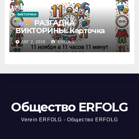
ВИКТОРИНА
РАЗГАДКА
ВИКТОРИНЫ: Карточка
№44 / VIKTORĪNAS ATBILDE:
АВГ 2, 2026
ERFOLG
Karte Nr. 44 / QUIZ-
AUFLÖSUNG: Karte Nr. 44
Общество ERFOLG
Verein ERFOLG - Общество ERFOLG