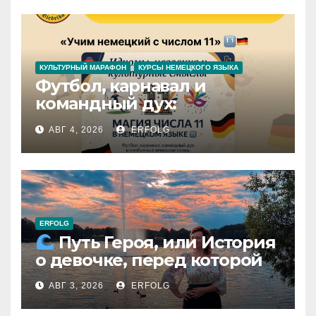
КУЛЬТУРНЫЙ МАРАФОН
КУРСЫ НЕМЕЦКОГО ЯЗЫКА
Футбол, карнавал и
командный дух:
раскрываем секреты числа
АВГ 4, 2026
ERFOLG
11 в немецком языке!
ERFOLG
Путь Героя, или История
о девочке, перед которой
расступился океан
АВГ 3, 2026
ERFOLG
(И почему это про каждую
из нас)