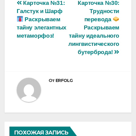
Навигация
Карточка №31:
Карточка №30:
Галстук и Шарф
Трудности
по
Раскрываем
перевода
записям
тайну элегантных
Раскрываем
метаморфоз!
тайну идеального
лингвистического
бутерброда!
От
ERFOLG
ПОХОЖАЯ ЗАПИСЬ