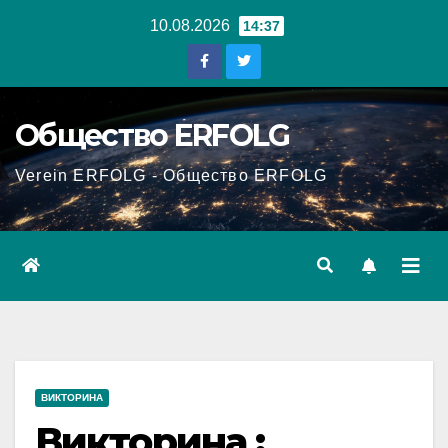
Перейти
10.08.2026
14:37
к
содержанию
Общество ERFOLG
Verein ERFOLG - Общество ERFOLG
ВИКТОРИНА
Викторина :