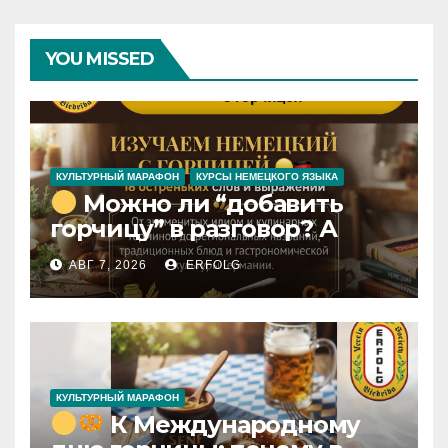
YOU MISSED
КУЛЬТУРНЫЙ МАРАФОН
КУРСЫ НЕМЕЦКОГО ЯЗЫКА
Можно ли “добавить
горчицу” в разговор? А
сделать “длинную
АВГ 7, 2026
ERFOLG
горчицу”? И почему у
обычного Senf столько
разных имён?
КУЛЬТУРНЫЙ МАРАФОН
К Международному