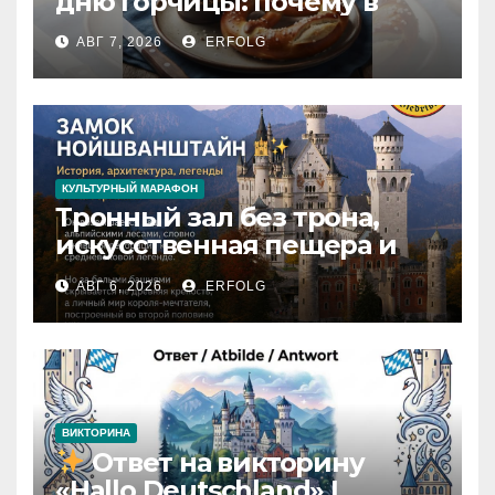
дню горчицы: почему в
Германии Senf — это
АВГ 7, 2026
ERFOLG
гораздо больше, чем
просто соус?
КУЛЬТУРНЫЙ МАРАФОН
Тронный зал без трона,
искусственная пещера и
только 14 завершённых
АВГ 6, 2026
ERFOLG
комнат: какие тайны
скрывает Нойшванштайн?
ВИКТОРИНА
Ответ на викторину
«Hallo Deutschland» |