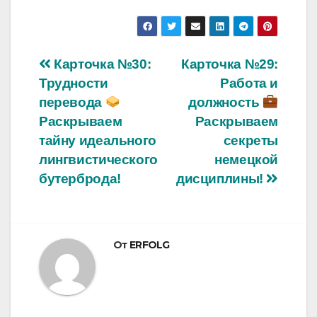
Навигация
Карточка №30:
Карточка №29:
Трудности
Работа и
по
перевода
должность
записям
Раскрываем
Раскрываем
тайну идеального
секреты
лингвистического
немецкой
бутерброда!
дисциплины!
От
ERFOLG