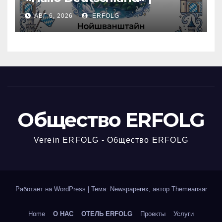
Карточка №46
АВГ 6, 2026
ERFOLG
Общество ERFOLG
Verein ERFOLG - Общество ERFOLG
Работает на WordPress
|
Тема: Newspaperex, автор
Themeansar
Home
О НАС
ОТЕЛЬ ERFOLG
Проекты
Услуги