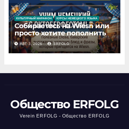
КУЛЬТУРНЫЙ МАРАФОН
КУРСЫ НЕМЕЦКОГО ЯЗЫКА
Собираетесь на Wiesn или
просто хотите пополнить
словарный запас яркими
АВГ 3, 2026
ERFOLG
немецкими фразами? Учим
немецкий с
Октоберфестом!
Общество ERFOLG
Verein ERFOLG - Общество ERFOLG