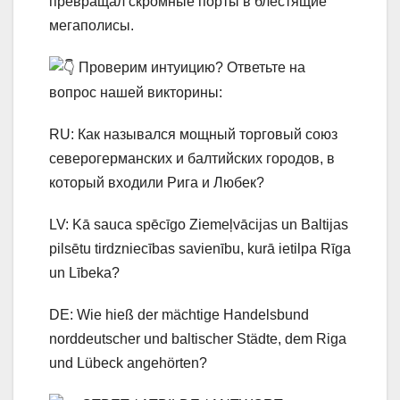
превращал скромные порты в блестящие
мегаполисы.
Проверим интуицию? Ответьте на
вопрос нашей викторины:
RU: Как назывался мощный торговый союз
северогерманских и балтийских городов, в
который входили Рига и Любек?
LV: Kā sauca spēcīgo Ziemeļvācijas un Baltijas
pilsētu tirdzniecības savienību, kurā ietilpa Rīga
un Lībeka?
DE: Wie hieß der mächtige Handelsbund
norddeutscher und baltischer Städte, dem Riga
und Lübeck angehörten?