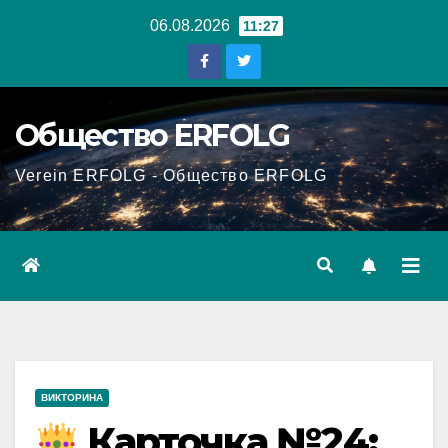
Перейти
06.08.2026
11:27
к
содержанию
Общество ERFOLG
Verein ERFOLG - Общество ERFOLG
ВИКТОРИНА
Карточка №24: