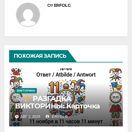
От
ERFOLG
ПОХОЖАЯ ЗАПИСЬ
ВИКТОРИНА
РАЗГАДКА
ВИКТОРИНЫ: Карточка
№44 / VIKTORĪNAS ATBILDE:
АВГ 2, 2026
ERFOLG
Karte Nr. 44 / QUIZ-
AUFLÖSUNG: Karte Nr. 44