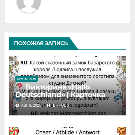
ПОХОЖАЯ ЗАПИСЬ
ВИКТОРИНА
Викторина «Hallo
Deutschland» | Карточка
№46
АВГ 6, 2026
ERFOLG
Замок вдохновения
/
Iedvesmas pils / Schloss der
Inspiration