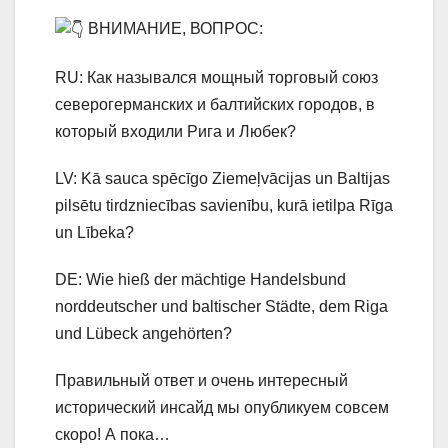
ВНИМАНИЕ, ВОПРОС:
RU: Как назывался мощный торговый союз
северогерманских и балтийских городов, в
который входили Рига и Любек?
LV: Kā sauca spēcīgo Ziemeļvācijas un Baltijas
pilsētu tirdzniecības savienību, kurā ietilpa Rīga
un Lībeka?
DE: Wie hieß der mächtige Handelsbund
norddeutscher und baltischer Städte, dem Riga
und Lübeck angehörten?
Правильный ответ и очень интересный
исторический инсайд мы опубликуем совсем
скоро! А пока…