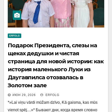
ERFOLG
Подарок Президента, слезы на
щеках дедушки и чистая
страница для новой истории: как
история маленького Луки из
Даугавпилса отозвалась в
Золотом зале
ИЮН 29, 2026
ERFOLG
*»Lai viņu vārdi mūžam dzīvo, Kā gaisma, kas mūs
vienot spēj…»* Бывают дни, когда время словно