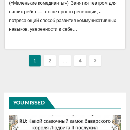
(«Маленькие комедианты»). Занятия театром для
наших ребят — это не просто репетиции, а
потрясающий способ развития коммуникативных
навыков, уверенности в себе…
Навигация
1
2
…
4
по
записям
YOU MISSED