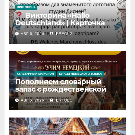
ВИКТОРИНА
Викторина «Hallo
Deutschland» | Карточка
№46
АВГ 6, 2026
ERFOLG
Замок вдохновения
/
Iedvesmas pils / Schloss der
Inspiration
КУЛЬТУРНЫЙ МАРАФОН
КУРСЫ НЕМЕЦКОГО ЯЗЫКА
Пополняем словарный
запас с рождественской
сказкой! Учим немецкий
АВГ 5, 2026
ERFOLG
вместе с Lebkuchenhaus