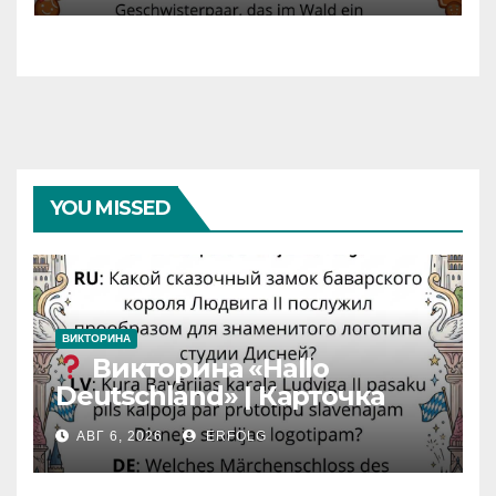
YOU MISSED
ВИКТОРИНА
Викторина «Hallo
Deutschland» | Карточка
№46
АВГ 6, 2026
ERFOLG
Замок вдохновения
/
Iedvesmas pils / Schloss der