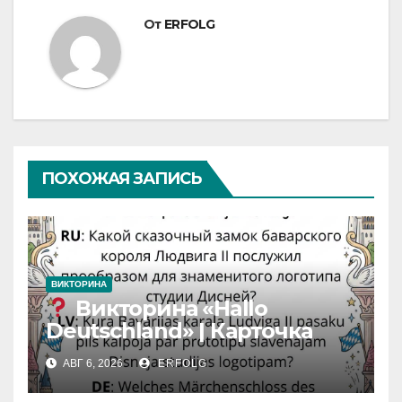
От
ERFOLG
ПОХОЖАЯ ЗАПИСЬ
ВИКТОРИНА
Викторина «Hallo
Deutschland» | Карточка
№46
АВГ 6, 2026
ERFOLG
Замок вдохновения
/
Iedvesmas pils / Schloss der