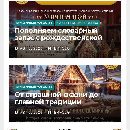
Inspiration
КУЛЬТУРНЫЙ МАРАФОН
КУРСЫ НЕМЕЦКОГО ЯЗЫКА
Пополняем словарный
запас с рождественской
сказкой! Учим немецкий
АВГ 5, 2026
ERFOLG
вместе с Lebkuchenhaus
КУЛЬТУРНЫЙ МАРАФОН
От страшной сказки до
главной традиции
Рождества: секреты
АВГ 5, 2026
ERFOLG
немецкого пряничного
домика!