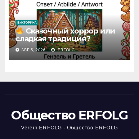
ВИКТОРИНА
Сказочный хоррор или
сладкая традиция?
Открываем секреты
АВГ 5, 2026
ERFOLG
вчерашней викторины!
Общество ERFOLG
Verein ERFOLG - Общество ERFOLG