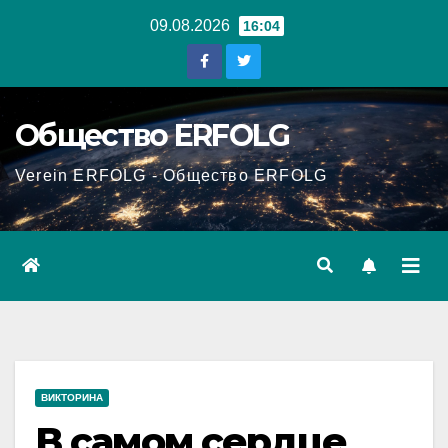
Перейти
09.08.2026
16:04
к
содержанию
Общество ERFOLG
Verein ERFOLG - Общество ERFOLG
ВИКТОРИНА
В самом сердце