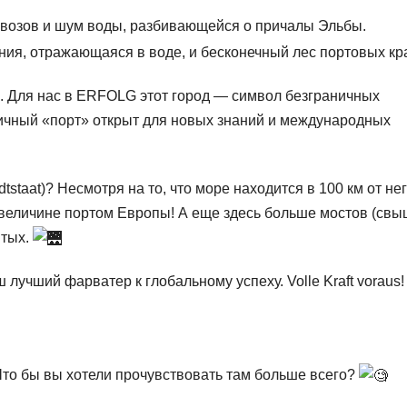
ровозов и шум воды, разбивающейся о причалы Эльбы.
ия, отражающаяся в воде, и бесконечный лес портовых кр
р). Для нас в ERFOLG этот город — символ безграничных
 личный «порт» открыт для новых знаний и международных
tstaat)? Несмотря на то, что море находится в 100 км от нег
о величине портом Европы! А еще здесь больше мостов (св
ятых.
лучший фарватер к глобальному успеху. Volle Kraft voraus!
 Что бы вы хотели прочувствовать там больше всего?