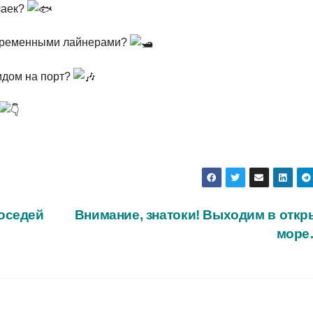
чаек?
овременными лайнерами?
идом на порт?
оседей
Внимание, знатоки! Выходим в откр
мор