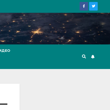
ИДЕО
 —