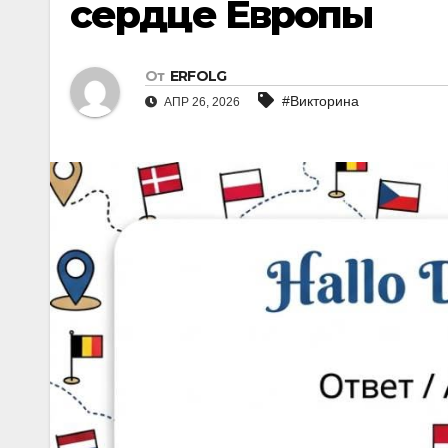
сердце Европы
От
ERFOLG
#Викторина
АПР 26, 2026