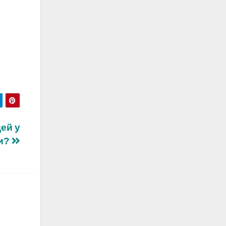
ей у
и?