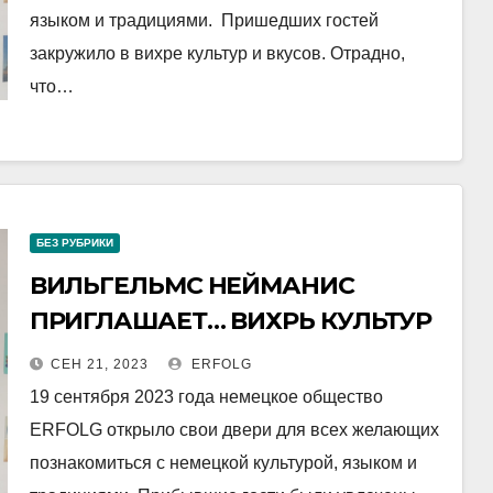
языком и традициями. Пришедших гостей
закружило в вихре культур и вкусов. Отрадно,
что…
БЕЗ РУБРИКИ
ВИЛЬГЕЛЬМС НЕЙМАНИС
ПРИГЛАШАЕТ… ВИХРЬ КУЛЬТУР
И ВКУСОВ, ИЛИ ДЕНЬ
СЕН 21, 2023
ERFOLG
ОТКРЫТЫХ ДВЕРЕЙ В
19 сентября 2023 года немецкое общество
ОБЩЕСТВЕ ERFOLG
ERFOLG открыло свои двери для всех желающих
познакомиться с немецкой культурой, языком и