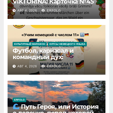
VIKTORĪNA: Карточка №45
АВГ 4, 2026
ERFOLG
КУЛЬТУРНЫЙ МАРАФОН
КУРСЫ НЕМЕЦКОГО ЯЗЫКА
Футбол, карнавал и
командный дух:
раскрываем секреты числа
АВГ 4, 2026
ERFOLG
11 в немецком языке!
ERFOLG
Путь Героя, или История
о девочке, перед которой