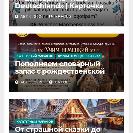
Deutschland» | Карточка
№46
АВГ 6, 2026
ERFOLG
Замок вдохновения
/
Iedvesmas pils / Schloss der
Inspiration
КУЛЬТУРНЫЙ МАРАФОН
КУРСЫ НЕМЕЦКОГО ЯЗЫКА
Пополняем словарный
запас с рождественской
сказкой! Учим немецкий
АВГ 5, 2026
ERFOLG
вместе с Lebkuchenhaus
КУЛЬТУРНЫЙ МАРАФОН
От страшной сказки до