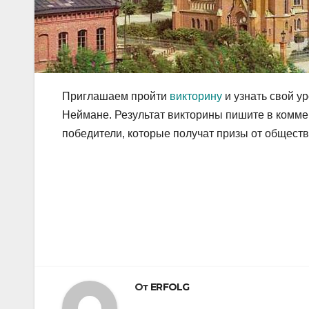
Приглашаем пройти
викторину
и узнать свой у
Неймане. Результат викторины пишите в комм
победители, которые получат призы от общест
Навигация
по
записям
От
ERFOLG