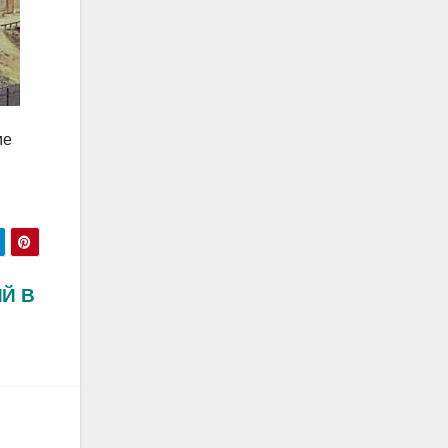
ме
Й В