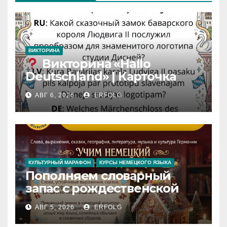
ВИКТОРИНА
Викторина «Hallo
Deutschland» | Карточка
№46
АВГ 6, 2026
ERFOLG
Замок вдохновения
/
Iedvesmas pils / Schloss der
Inspiration
КУЛЬТУРНЫЙ МАРАФОН
КУРСЫ НЕМЕЦКОГО ЯЗЫКА
Пополняем словарный
запас с рождественской
сказкой! Учим немецкий
АВГ 5, 2026
ERFOLG
вместе с Lebkuchenhaus