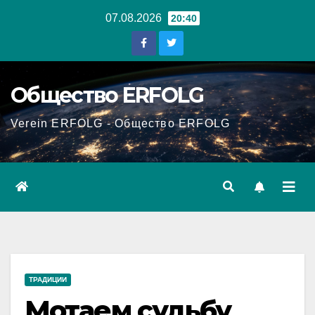
Перейти
07.08.2026
20:40
к
содержанию
Общество ERFOLG
Verein ERFOLG - Общество ERFOLG
ТРАДИЦИИ
Мотаем судьбу