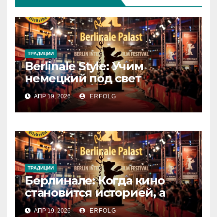
ТРАДИЦИИ
Berlinale Style: Учим
немецкий под свет
софитов!
АПР 19, 2026
ERFOLG
ТРАДИЦИИ
Берлинале: Когда кино
становится историей, а
зритель — частью магии!
АПР 19, 2026
ERFOLG