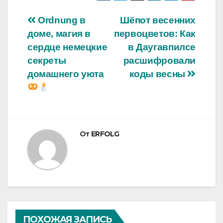
Навигация
Ordnung в
Шёпот весенних
доме, магия в
первоцветов: Как
по
сердце немецкие
в Даугавпилсе
записям
секреты
расшифровали
домашнего уюта
коды весны
От
ERFOLG
ПОХОЖАЯ ЗАПИСЬ