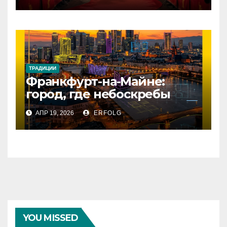
ТРАДИЦИИ
Франкфурт-на-Майне:
город, где небоскребы
встречаются с историей!
АПР 19, 2026
ERFOLG
YOU MISSED