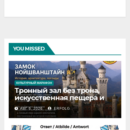
YOU MISSED
КУЛЬТУРНЫЙ МАРАФОН
Тронный зал без трона,
искусственная пещера и
только 14 завершённых
АВГ 6, 2026
ERFOLG
комнат: какие тайны
скрывает Нойшванштайн?