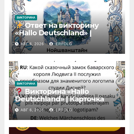
ВИКТОРИНА
Ответ на викторину
«Hallo Deutschland» |
Карточка №46
АВГ 6, 2026
ERFOLG
ВИКТОРИНА
Викторина «Hallo
Deutschland» | Карточка
№46
АВГ 6, 2026
ERFOLG
Замок вдохновения
/
Iedvesmas pils / Schloss der
Inspiration