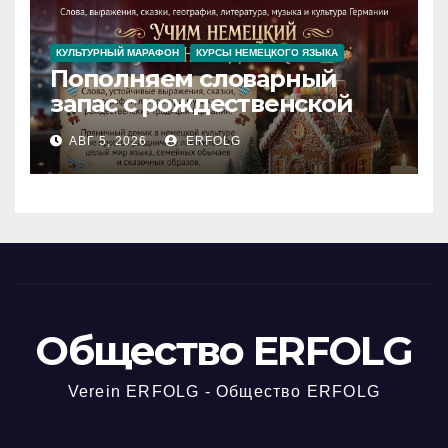
КУЛЬТУРНЫЙ МАРАФОН
КУРСЫ НЕМЕЦКОГО ЯЗЫКА
Пополняем словарный
запас с рождественской
сказкой! Учим немецкий
АВГ 5, 2026
ERFOLG
вместе с Lebkuchenhaus
Общество ERFOLG
Verein ERFOLG - Общество ERFOLG