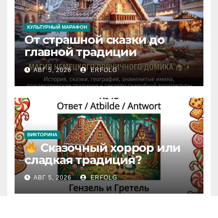
КУЛЬТУРНЫЙ МАРАФОН
От страшной сказки до
главной традиции
Рождества: секреты
АВГ 5, 2026
ERFOLG
немецкого пряничного
домика!
ВИКТОРИНА
Сказочный хоррор или
сладкая традиция?
Открываем секреты
АВГ 5, 2026
ERFOLG
вчерашней викторины!