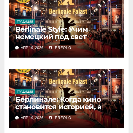
ТРАДИЦИИ
Berlinale Style: Учим
немецкий под свет
софитов!
АПР 19, 2026
ERFOLG
ТРАДИЦИИ
Берлинале: Когда кино
становится историей, а
зритель — частью магии!
АПР 19, 2026
ERFOLG