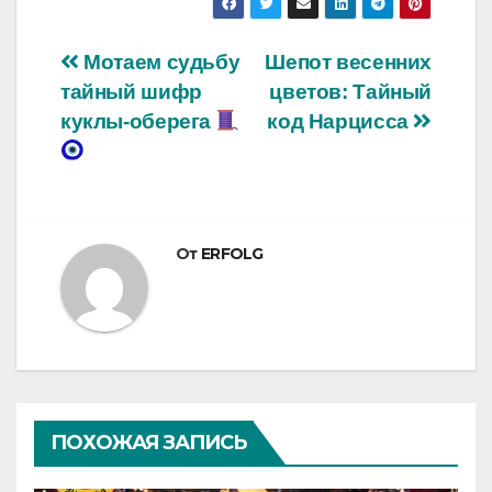
Навигация
Мотаем судьбу
Шепот весенних
тайный шифр
цветов: Тайный
по
куклы-оберега
код Нарцисса
записям
От
ERFOLG
ПОХОЖАЯ ЗАПИСЬ