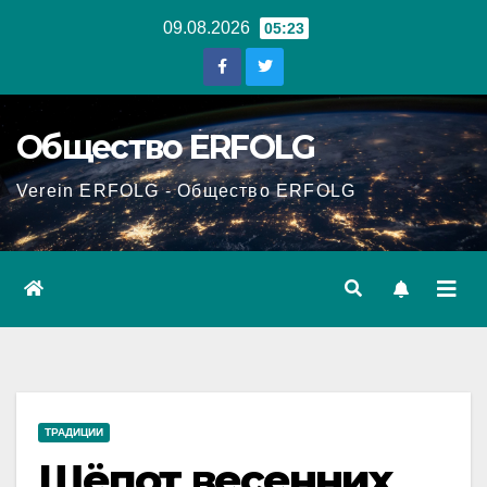
Перейти
09.08.2026
05:23
к
содержанию
Общество ERFOLG
Verein ERFOLG - Общество ERFOLG
ТРАДИЦИИ
Шёпот весенних