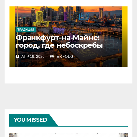
ТРАДИЦИИ
Франкфурт-на-Майне:
город, где небоскребы
встречаются с историей!
АПР 19, 2026
ERFOLG
YOU MISSED