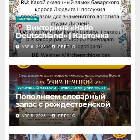
ВИКТОРИНА
Викторина «Hallo
Deutschland» | Карточка
№46
АВГ 6, 2026
ERFOLG
Замок вдохновения
/
Iedvesmas pils / Schloss der
Inspiration
КУЛЬТУРНЫЙ МАРАФОН
КУРСЫ НЕМЕЦКОГО ЯЗЫКА
Пополняем словарный
запас с рождественской
сказкой! Учим немецкий
АВГ 5, 2026
ERFOLG
вместе с Lebkuchenhaus