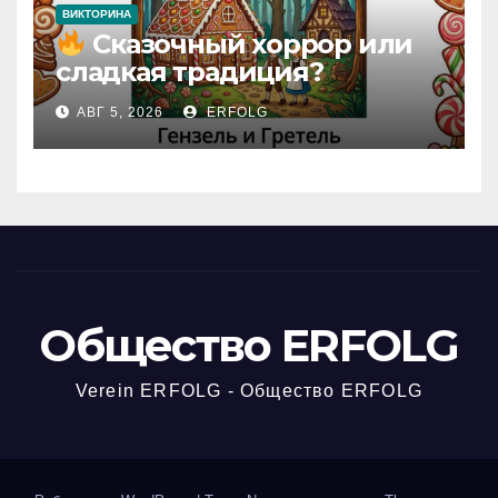
ВИКТОРИНА
Сказочный хоррор или
сладкая традиция?
Открываем секреты
АВГ 5, 2026
ERFOLG
вчерашней викторины!
Общество ERFOLG
Verein ERFOLG - Общество ERFOLG