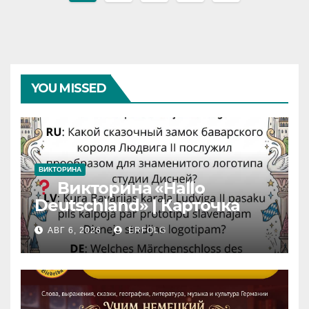
по
записям
YOU MISSED
ВИКТОРИНА
Викторина «Hallo
Deutschland» | Карточка
№46
АВГ 6, 2026
ERFOLG
Замок вдохновения
/
Iedvesmas pils / Schloss der
Inspiration