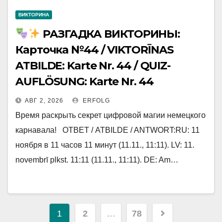
ВИКТОРИНА
РАЗГАДКА ВИКТОРИНЫ:
Карточка №44 / VIKTORĪNAS
ATBILDE: Karte Nr. 44 / QUIZ-
AUFLÖSUNG: Karte Nr. 44
АВГ 2, 2026
ERFOLG
Время раскрыть секрет цифровой магии немецкого
карнавала! ОТВЕТ / ATBILDE / ANTWORT:RU: 11
ноября в 11 часов 11 минут (11.11., 11:11). LV: 11.
novembrī plkst. 11:11 (11.11., 11:11). DE: Am…
Навигация
1
2
…
78