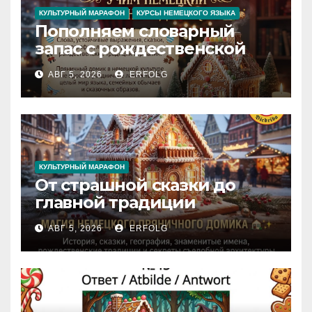
КУЛЬТУРНЫЙ МАРАФОН
КУРСЫ НЕМЕЦКОГО ЯЗЫКА
Пополняем словарный
запас с рождественской
сказкой! Учим немецкий
АВГ 5, 2026
ERFOLG
вместе с Lebkuchenhaus
КУЛЬТУРНЫЙ МАРАФОН
От страшной сказки до
главной традиции
Рождества: секреты
АВГ 5, 2026
ERFOLG
немецкого пряничного
домика!