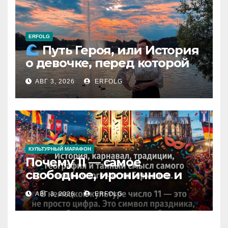
ERFOLG
Путь Героя, или История
о девочке, перед которой
расступился океан
АВГ 3, 2026
ERFOLG
(И почему это про каждую
из нас)
КУЛЬТУРНЫЙ МАРАФОН
Почему 11 — самое
свободное, ироничное и
любимое число в
АВГ 3, 2026
ERFOLG
немецкой культуре?