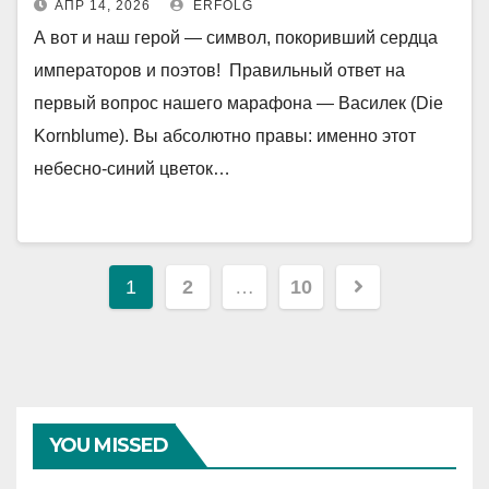
АПР 14, 2026
ERFOLG
А вот и наш герой — символ, покоривший сердца
императоров и поэтов! Правильный ответ на
первый вопрос нашего марафона — Василек (Die
Kornblume). Вы абсолютно правы: именно этот
небесно-синий цветок…
Навигация
1
2
…
10
по
записям
YOU MISSED