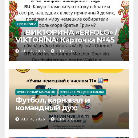
ВИКТОРИНА
ВИКТОРИНА «ERFOLG» /
VIKTORĪNA: Карточка №45
АВГ 4, 2026
ERFOLG
КУЛЬТУРНЫЙ МАРАФОН
КУРСЫ НЕМЕЦКОГО ЯЗЫКА
Футбол, карнавал и
командный дух:
раскрываем секреты числа
АВГ 4, 2026
ERFOLG
11 в немецком языке!