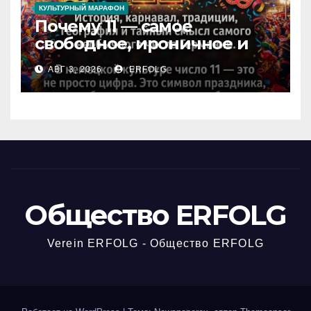
КУЛЬТУРНЫЙ МАРАФОН
Почему 11 — самое
свободное, ироничное и
любимое число в
АВГ 3, 2026
ERFOLG
немецкой культуре?
Общество ERFOLG
Verein ERFOLG - Общество ERFOLG