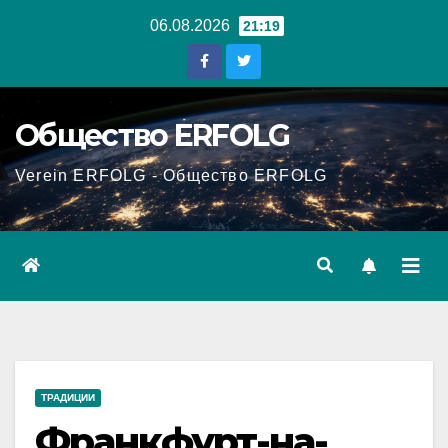
Перейти
06.08.2026
21:19
к
содержанию
Общество ERFOLG
Verein ERFOLG - Общество ERFOLG
ТРАДИЦИИ
Франкфурт-на-