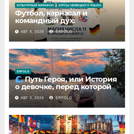
КУЛЬТУРНЫЙ МАРАФОН
КУРСЫ НЕМЕЦКОГО ЯЗЫКА
Футбол, карнавал и
командный дух:
раскрываем секреты числа
АВГ 4, 2026
ERFOLG
11 в немецком языке!
ERFOLG
Путь Героя, или История
о девочке, перед которой
расступился океан
АВГ 3, 2026
ERFOLG
(И почему это про каждую
из нас)