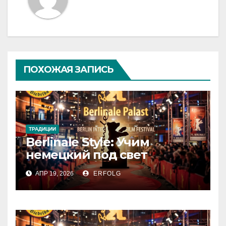
ПОХОЖАЯ ЗАПИСЬ
ТРАДИЦИИ
Berlinale Style: Учим
немецкий под свет
софитов!
АПР 19, 2026
ERFOLG