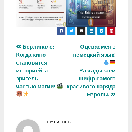
Навигация
Берлинале:
Одеваемся в
Когда кино
немецкий язык!
по
становится
записям
историей, а
Разгадываем
зритель —
шифр самого
частью магии!
красивого наряда
Европы.
От
ERFOLG