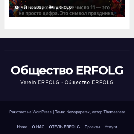
любимое число в
АВГ 3, 2026
ERFOLG
немецкой культуре?
Общество ERFOLG
Verein ERFOLG - Общество ERFOLG
Работает на WordPress
|
Тема: Newspaperex, автор
Themeansar
Home
О НАС
ОТЕЛЬ ERFOLG
Проекты
Услуги