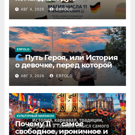
раскрываем секреты числа
АВГ 4, 2026
ERFOLG
11 в немецком языке!
ERFOLG
Путь Героя, или История
о девочке, перед которой
расступился океан
АВГ 3, 2026
ERFOLG
(И почему это про каждую
из нас)
КУЛЬТУРНЫЙ МАРАФОН
Почему 11 — самое
свободное, ироничное и