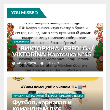
YOU MISSED
ВИКТОРИНА
ВИКТОРИНА «ERFOLG» /
VIKTORĪNA: Карточка №45
АВГ 4, 2026
ERFOLG
КУЛЬТУРНЫЙ МАРАФОН
КУРСЫ НЕМЕЦКОГО ЯЗЫКА
Футбол, карнавал и
командный дух: