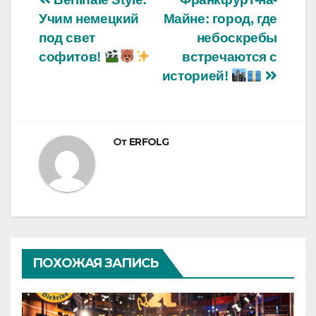
Навигация
Учим немецкий
Майне: город, где
по
под свет
небоскребы
записям
софитов!
встречаются с
историей!
От
ERFOLG
ПОХОЖАЯ ЗАПИСЬ