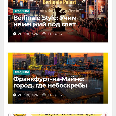
ТРАДИЦИИ
Berlinale Style: Учим
немецкий под свет
софитов!
АПР 19, 2026
ERFOLG
ТРАДИЦИИ
Франкфурт-на-Майне:
город, где небоскребы
встречаются с историей!
АПР 19, 2026
ERFOLG