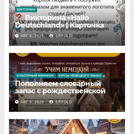
ВИКТОРИНА
Викторина «Hallo
Deutschland» | Карточка
№46
АВГ 6, 2026
ERFOLG
Замок вдохновения
/
Iedvesmas pils / Schloss der
Inspiration
КУЛЬТУРНЫЙ МАРАФОН
КУРСЫ НЕМЕЦКОГО ЯЗЫКА
Пополняем словарный
запас с рождественской
сказкой! Учим немецкий
АВГ 5, 2026
ERFOLG
вместе с Lebkuchenhaus