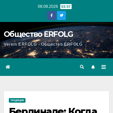
Перейти
08.08.2026
03:57
к
содержанию
Общество ERFOLG
Verein ERFOLG - Общество ERFOLG
ТРАДИЦИИ
Берлинале: Когда