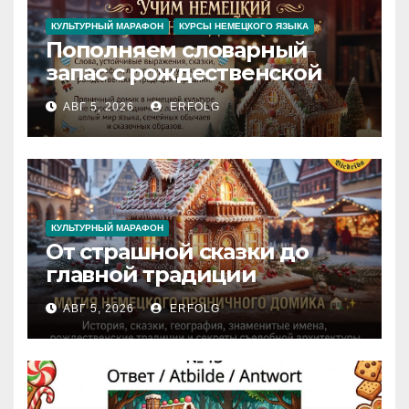
КУЛЬТУРНЫЙ МАРАФОН
КУРСЫ НЕМЕЦКОГО ЯЗЫКА
Пополняем словарный
запас с рождественской
сказкой! Учим немецкий
АВГ 5, 2026
ERFOLG
вместе с Lebkuchenhaus
КУЛЬТУРНЫЙ МАРАФОН
От страшной сказки до
главной традиции
Рождества: секреты
АВГ 5, 2026
ERFOLG
немецкого пряничного
домика!