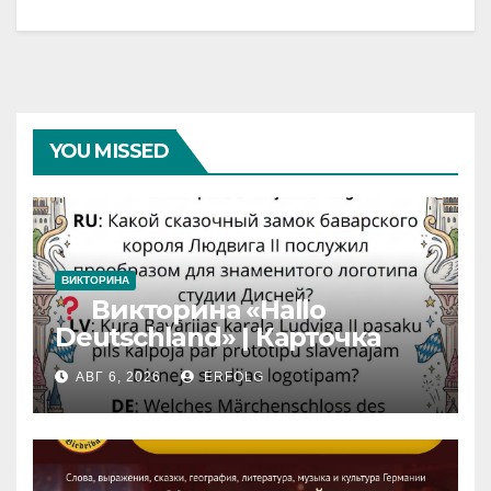
YOU MISSED
ВИКТОРИНА
Викторина «Hallo
Deutschland» | Карточка
№46
АВГ 6, 2026
ERFOLG
Замок вдохновения
/
Iedvesmas pils / Schloss der
Inspiration