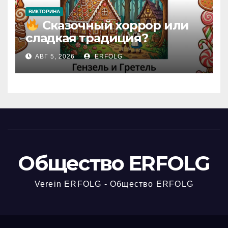
ВИКТОРИНА
Сказочный хоррор или
сладкая традиция?
Открываем секреты
АВГ 5, 2026
ERFOLG
вчерашней викторины!
Общество ERFOLG
Verein ERFOLG - Общество ERFOLG