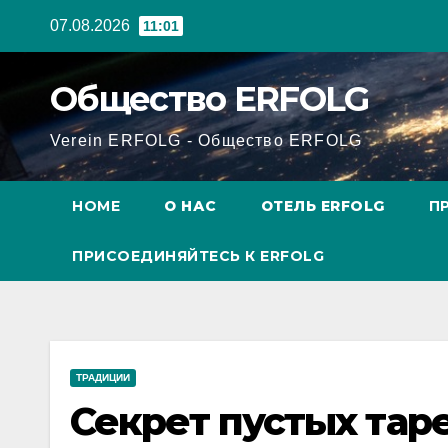
Перейти
07.08.2026
11:01
к
содержанию
Общество ERFOLG
Verein ERFOLG - Общество ERFOLG
HOME
О НАС
ОТЕЛЬ ERFOLG
П
ПРИСОЕДИНЯЙТЕСЬ К ERFOLG
ТРАДИЦИИ
Секрет пустых тар