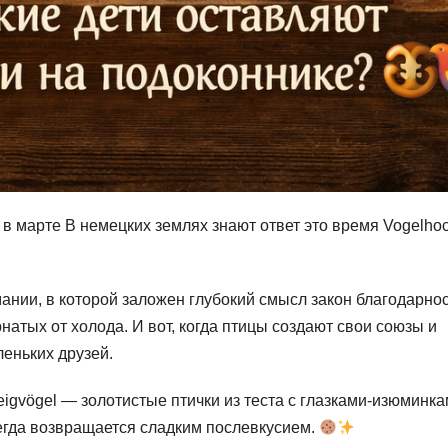
 в марте В немецких землях знают ответ это время Vogelhoc
ании, в которой заложен глубокий смысл закон благодарнос
атых от холода. И вот, когда птицы создают свои союзы и
еньких друзей.
igvögel — золотистые птички из теста с глазками-изюминка
сегда возвращается сладким послевкусием.