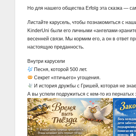
Но для нашего общества Erfolg эта сказка — са
Листайте карусель, чтобы познакомиться с на
KinderUni были его личными «ангелами-хранит
весенней связи. Мы кормим его, а он в ответ 
настоящую преданность.
Внутри карусели
Песня, которой 500 лет.
Секрет «птичьего» угощения.
И история дружбы с Гришей, которая не знае
А вы успели подружиться с кем-то из пернатых 