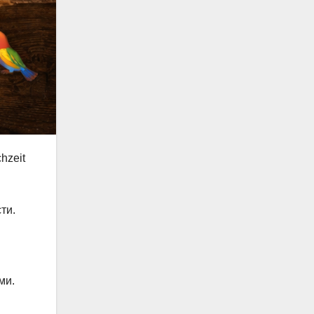
hzeit
ти.
ми.