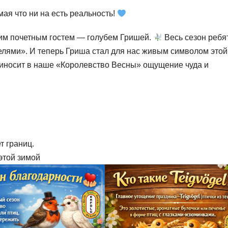
мая что ни на есть реальность!
шим почетным гостем — голубем Гришей.
Весь сезон ребя
елями». И теперь Гриша стал для нас живым символом этой
приносит в наше «Королевство Весны» ощущение чуда и
т границ.
этой зимой