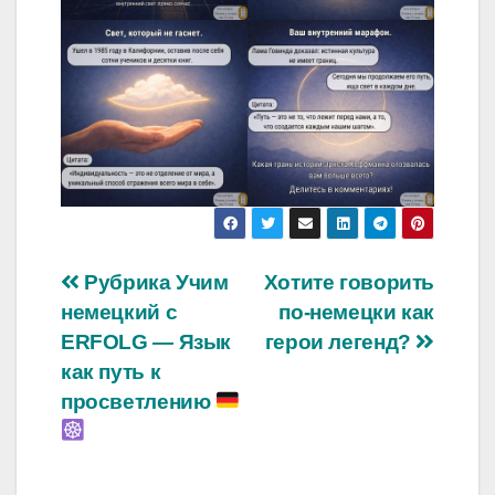
Навигация
Рубрика Учим
Хотите говорить
немецкий с
по-немецки как
по
ERFOLG — Язык
герои легенд?
записям
как путь к
просветлению