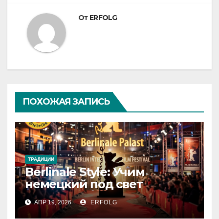
От
ERFOLG
ПОХОЖАЯ ЗАПИСЬ
ТРАДИЦИИ
Berlinale Style: Учим
немецкий под свет
софитов!
АПР 19, 2026
ERFOLG