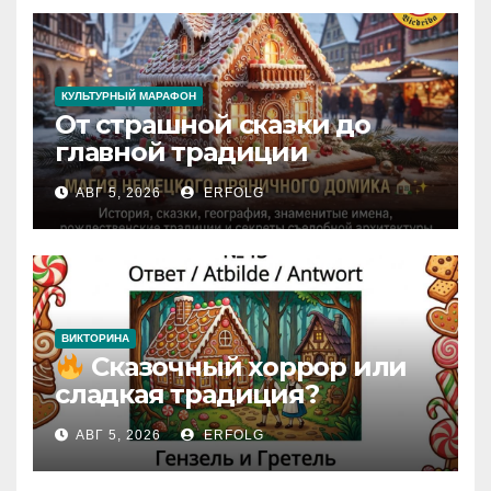
КУЛЬТУРНЫЙ МАРАФОН
От страшной сказки до
главной традиции
Рождества: секреты
АВГ 5, 2026
ERFOLG
немецкого пряничного
домика!
ВИКТОРИНА
Сказочный хоррор или
сладкая традиция?
Открываем секреты
АВГ 5, 2026
ERFOLG
вчерашней викторины!