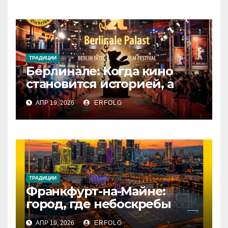
ТРАДИЦИИ
Берлинале: Когда кино
становится историей, а
зритель — частью магии!
АПР 19, 2026
ERFOLG
ТРАДИЦИИ
Франкфурт-на-Майне:
город, где небоскребы
встречаются с историей!
АПР 19, 2026
ERFOLG