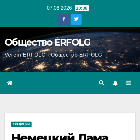
Перейти
07.08.2026
10:38
к
содержанию
Общество ERFOLG
Verein ERFOLG - Общество ERFOLG
ТРАДИЦИИ
Немецкий Лама