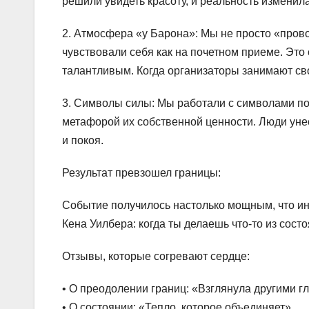
решили увидеть красоту, и реальность изменила
2. Атмосфера «у Барона»: Мы не просто «прово
чувствовали себя как на почетном приеме. Эт
талантливым. Когда организаторы занимают св
3. Символы силы: Мы работали с символами под
метафорой их собственной ценности. Люди унес
и покоя.
Результат превзошел границы:
Событие получилось настолько мощным, что ин
Кена Уилбера: когда ты делаешь что-то из сост
Отзывы, которые согревают сердце:
• О преодолении границ: «Взглянула другими 
• О состоянии: «Тепло, которое объединяет».