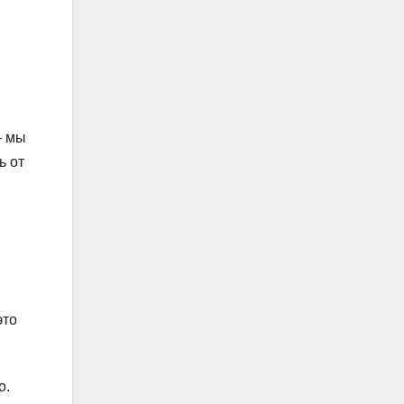
— мы
ь от
это
о.