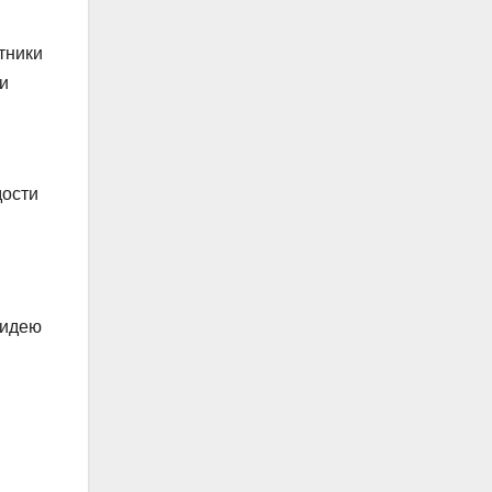
тники
и
дости
 идею