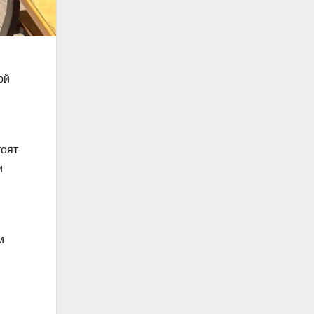
ой
тоят
и
м