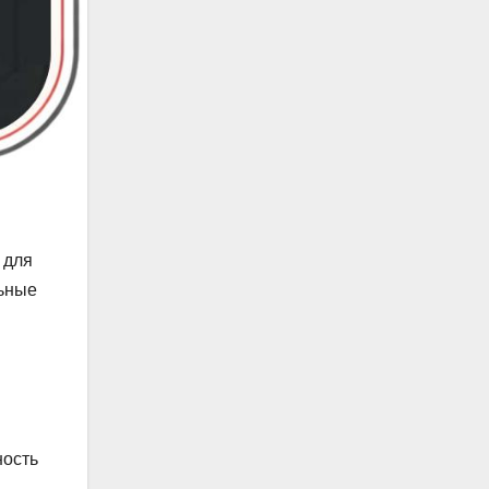
 для
льные
ность