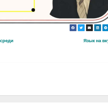
 среди
Язык на в