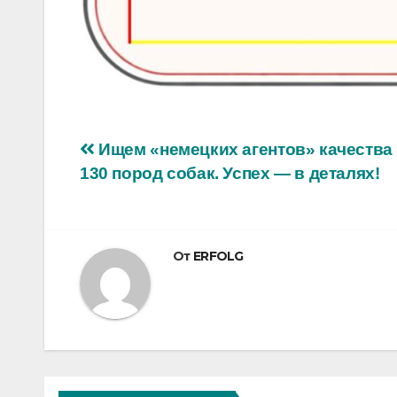
Навигация
Ищем «немецких агентов» качества
130 пород собак. Успех — в деталях!
по
записям
От
ERFOLG