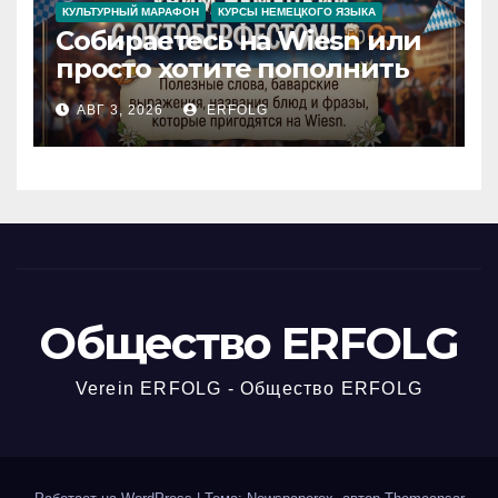
КУЛЬТУРНЫЙ МАРАФОН
КУРСЫ НЕМЕЦКОГО ЯЗЫКА
Собираетесь на Wiesn или
просто хотите пополнить
словарный запас яркими
АВГ 3, 2026
ERFOLG
немецкими фразами? Учим
немецкий с
Октоберфестом!
Общество ERFOLG
Verein ERFOLG - Общество ERFOLG