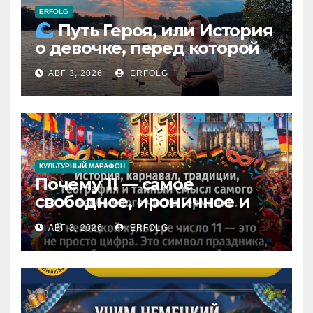
ERFOLG
Путь Героя, или История
о девочке, перед которой
расступился океан
АВГ 3, 2026
ERFOLG
(И почему это про каждую
из нас)
КУЛЬТУРНЫЙ МАРАФОН
Почему 11 — самое
свободное, ироничное и
любимое число в
АВГ 3, 2026
ERFOLG
немецкой культуре?