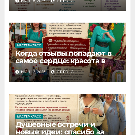
ИЮН 15, 2026
ERFOLG
МАСТЕР-КЛАСС
Когда отзывы попадают в
самое сердце: красота в
деталях и сила в делах!
ИЮН 13, 2026
ERFOLG
МАСТЕР-КЛАСС
Душевные встречи и
новые идеи: спасибо за