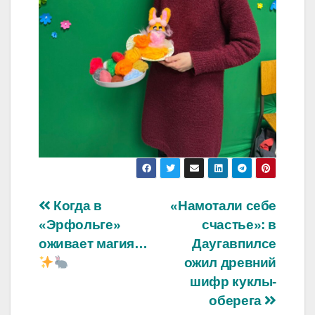
Навигация
Когда в
«Намотали себе
«Эрфольге»
счастье»: в
по
оживает магия…
Даугавпилсе
записям
ожил древний
шифр куклы-
оберега