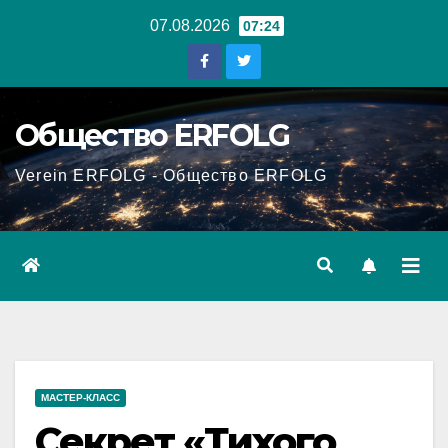
Перейти
07.08.2026
07:24
к
содержанию
Общество ERFOLG
Verein ERFOLG - Общество ERFOLG
МАСТЕР-КЛАСС
Секрет «Тихого