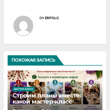
От
ERFOLG
ПОХОЖАЯ ЗАПИСЬ
МАСТЕР-КЛАСС
Строим планы вместе:
какой мастер-класс
выберете именно вы?