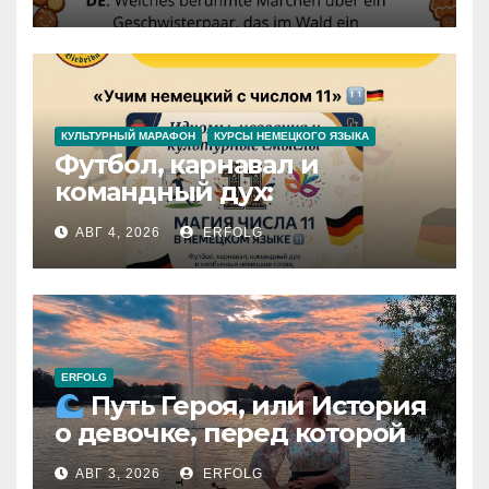
КУЛЬТУРНЫЙ МАРАФОН
КУРСЫ НЕМЕЦКОГО ЯЗЫКА
Футбол, карнавал и
командный дух:
раскрываем секреты числа
АВГ 4, 2026
ERFOLG
11 в немецком языке!
ERFOLG
Путь Героя, или История
о девочке, перед которой
расступился океан
АВГ 3, 2026
ERFOLG
(И почему это про каждую