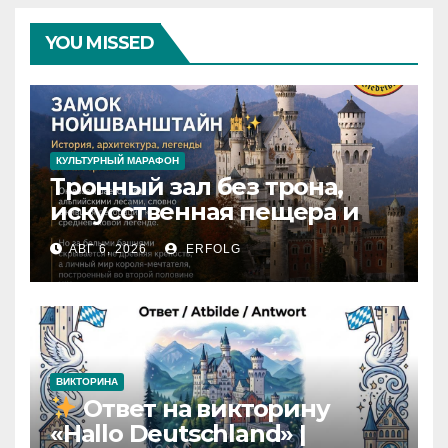
YOU MISSED
КУЛЬТУРНЫЙ МАРАФОН
Тронный зал без трона,
искусственная пещера и
только 14 завершённых
АВГ 6, 2026
ERFOLG
комнат: какие тайны
скрывает Нойшванштайн?
ВИКТОРИНА
Ответ на викторину
«Hallo Deutschland» |