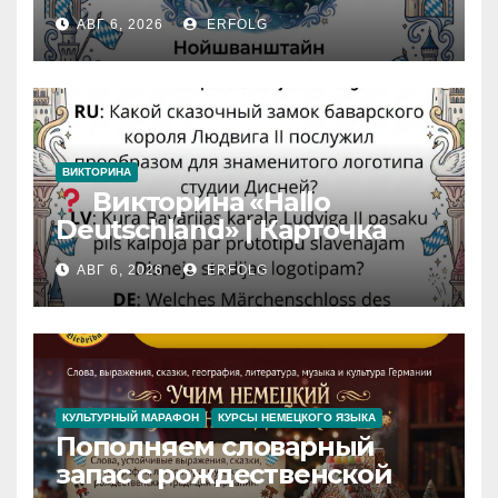
Карточка №46
АВГ 6, 2026
ERFOLG
ВИКТОРИНА
Викторина «Hallo
Deutschland» | Карточка
№46
АВГ 6, 2026
ERFOLG
Замок вдохновения
/
Iedvesmas pils / Schloss der
Inspiration
КУЛЬТУРНЫЙ МАРАФОН
КУРСЫ НЕМЕЦКОГО ЯЗЫКА
Пополняем словарный
запас с рождественской