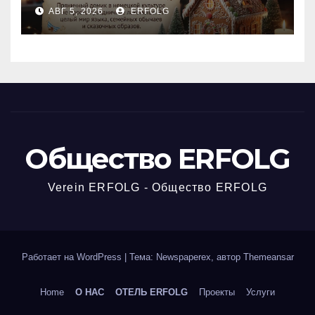
сказкой! Учим немецкий
АВГ 5, 2026
ERFOLG
вместе с Lebkuchenhaus
Общество ERFOLG
Verein ERFOLG - Общество ERFOLG
Работает на WordPress
|
Тема: Newspaperex, автор
Themeansar
Home
О НАС
ОТЕЛЬ ERFOLG
Проекты
Услуги