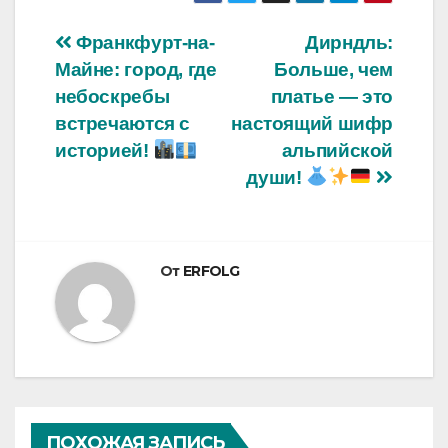
Навигация
Франкфурт-на-
Дирндль:
Майне: город, где
Больше, чем
по
небоскребы
платье — это
записям
встречаются с
настоящий шифр
историей!
альпийской
души!
От
ERFOLG
ПОХОЖАЯ ЗАПИСЬ