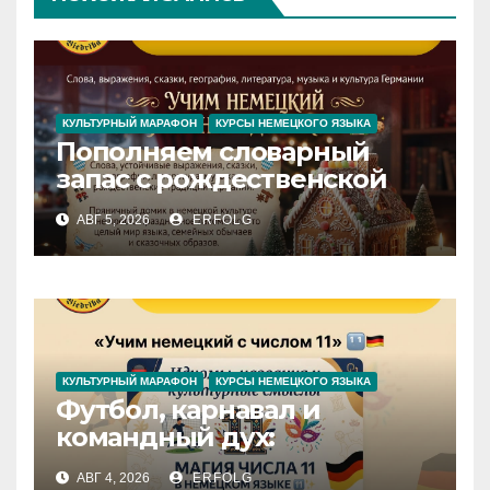
КУЛЬТУРНЫЙ МАРАФОН
КУРСЫ НЕМЕЦКОГО ЯЗЫКА
Пополняем словарный
запас с рождественской
сказкой! Учим немецкий
АВГ 5, 2026
ERFOLG
вместе с Lebkuchenhaus
КУЛЬТУРНЫЙ МАРАФОН
КУРСЫ НЕМЕЦКОГО ЯЗЫКА
Футбол, карнавал и
командный дух:
раскрываем секреты числа
АВГ 4, 2026
ERFOLG