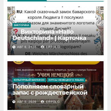
ВИКТОРИНА
Викторина «Hallo
Deutschland» | Карточка
№46
АВГ 6, 2026
ERFOLG
Замок вдохновения
/
Iedvesmas pils / Schloss der
Inspiration
КУЛЬТУРНЫЙ МАРАФОН
КУРСЫ НЕМЕЦКОГО ЯЗЫКА
Пополняем словарный
запас с рождественской
сказкой! Учим немецкий
АВГ 5, 2026
ERFOLG
вместе с Lebkuchenhaus