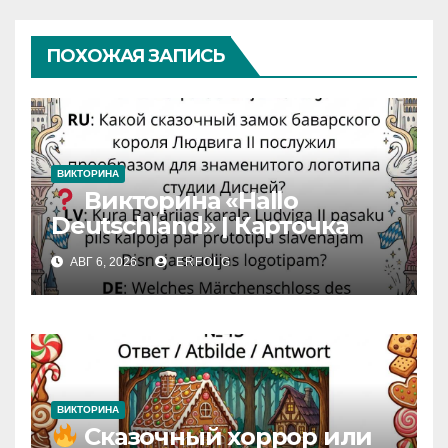
ПОХОЖАЯ ЗАПИСЬ
ВИКТОРИНА
Викторина «Hallo
Deutschland» | Карточка
№46
АВГ 6, 2026
ERFOLG
Замок вдохновения
/
Iedvesmas pils / Schloss der
Inspiration
ВИКТОРИНА
Сказочный хоррор или