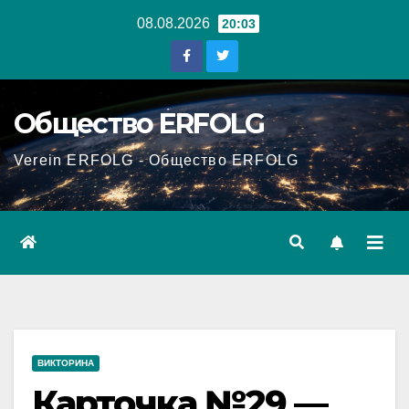
Перейти
08.08.2026
20:03
к
содержанию
Общество ERFOLG
Verein ERFOLG - Общество ERFOLG
ВИКТОРИНА
Карточка №29 —