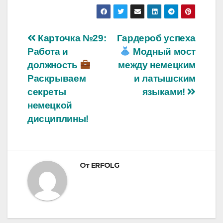
Навигация
Карточка №29:
Гардероб успеха
Работа и
Модный мост
по
должность
между немецким
записям
Раскрываем
и латышским
секреты
языками!
немецкой
дисциплины!
От
ERFOLG