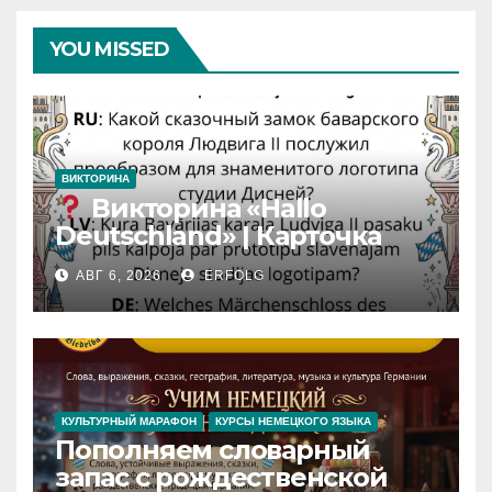
YOU MISSED
ВИКТОРИНА
Викторина «Hallo
Deutschland» | Карточка
№46
АВГ 6, 2026
ERFOLG
Замок вдохновения
/
Iedvesmas pils / Schloss der
Inspiration
КУЛЬТУРНЫЙ МАРАФОН
КУРСЫ НЕМЕЦКОГО ЯЗЫКА
Пополняем словарный
запас с рождественской