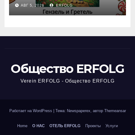
Открываем секреты
АВГ 5, 2026
ERFOLG
вчерашней викторины!
Общество ERFOLG
Verein ERFOLG - Общество ERFOLG
Работает на WordPress
|
Тема: Newspaperex, автор
Themeansar
Home
О НАС
ОТЕЛЬ ERFOLG
Проекты
Услуги