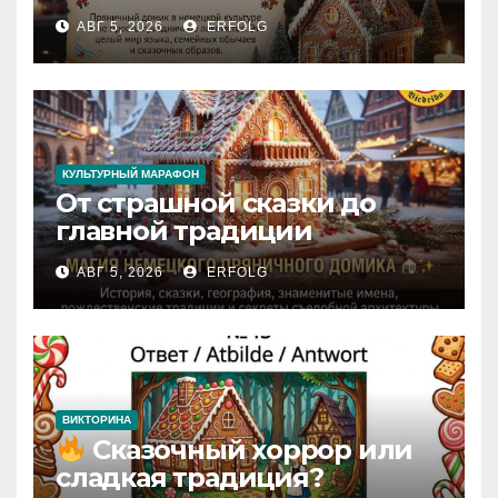
сказкой! Учим немецкий
АВГ 5, 2026
ERFOLG
вместе с Lebkuchenhaus
КУЛЬТУРНЫЙ МАРАФОН
От страшной сказки до
главной традиции
Рождества: секреты
АВГ 5, 2026
ERFOLG
немецкого пряничного
домика!
ВИКТОРИНА
Сказочный хоррор или
сладкая традиция?