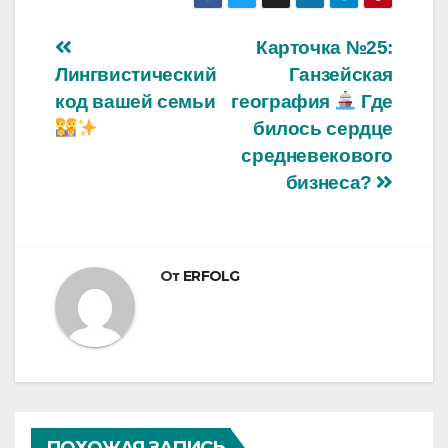
Навигация
Карточка №25:
Лингвистический
Ганзейская
по
код вашей семьи
география
Где
записям
билось сердце
средневекового
бизнеса?
От
ERFOLG