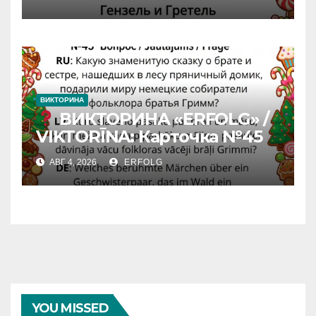
вчерашней викторины!
ВИКТОРИНА
ВИКТОРИНА «ERFOLG» /
VIKTORĪNA: Карточка №45
АВГ 4, 2026
ERFOLG
YOU MISSED