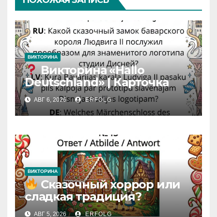
ПОХОЖАЯ ЗАПИСЬ
ВИКТОРИНА
Викторина «Hallo
Deutschland» | Карточка
№46
АВГ 6, 2026
ERFOLG
Замок вдохновения
/
Iedvesmas pils / Schloss der
Inspiration
ВИКТОРИНА
Сказочный хоррор или
сладкая традиция?
Открываем секреты
АВГ 5, 2026
ERFOLG