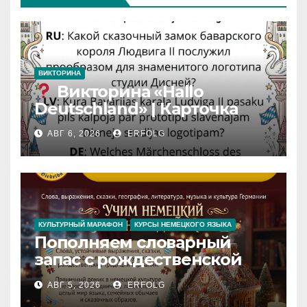
ВИКТОРИНА
Викторина «Hallo
Deutschland» | Карточка
№46
АВГ 6, 2026
ERFOLG
Замок вдохновения
/
Iedvesmas pils / Schloss der
Inspiration
КУЛЬТУРНЫЙ МАРАФОН
КУРСЫ НЕМЕЦКОГО ЯЗЫКА
Пополняем словарный
запас с рождественской
сказкой! Учим немецкий
АВГ 5, 2026
ERFOLG
вместе с Lebkuchenhaus