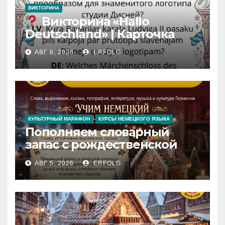
ВИКТОРИНА
Викторина «Hallo
Deutschland» | Карточка
№46
АВГ 6, 2026
ERFOLG
Замок вдохновения
/
Iedvesmas pils / Schloss der
Inspiration
КУЛЬТУРНЫЙ МАРАФОН
КУРСЫ НЕМЕЦКОГО ЯЗЫКА
Пополняем словарный
запас с рождественской
сказкой! Учим немецкий
АВГ 5, 2026
ERFOLG
вместе с Lebkuchenhaus