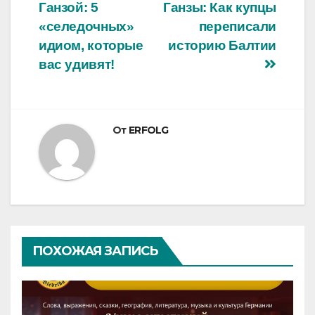
Ганзой: 5
Ганзы: Как купцы
по
«селедочных»
переписали
записям
идиом, которые
историю Балтии
вас удивят!
От
ERFOLG
ПОХОЖАЯ ЗАПИСЬ