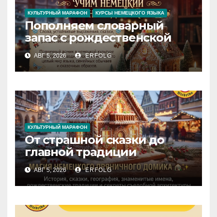
КУЛЬТУРНЫЙ МАРАФОН
КУРСЫ НЕМЕЦКОГО ЯЗЫКА
Пополняем словарный
запас с рождественской
сказкой! Учим немецкий
АВГ 5, 2026
ERFOLG
вместе с Lebkuchenhaus
КУЛЬТУРНЫЙ МАРАФОН
От страшной сказки до
главной традиции
Рождества: секреты
АВГ 5, 2026
ERFOLG
немецкого пряничного
домика!