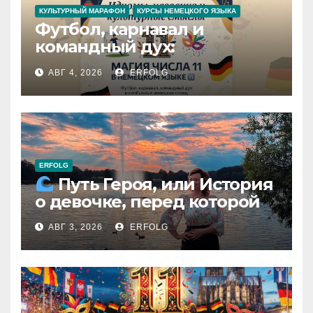
КУЛЬТУРНЫЙ МАРАФОН
КУРСЫ НЕМЕЦКОГО ЯЗЫКА
Футбол, карнавал и
командный дух:
раскрываем секреты числа
АВГ 4, 2026
ERFOLG
11 в немецком языке!
ERFOLG
Путь Героя, или История
о девочке, перед которой
расступился океан
АВГ 3, 2026
ERFOLG
(И почему это про каждую
из нас)