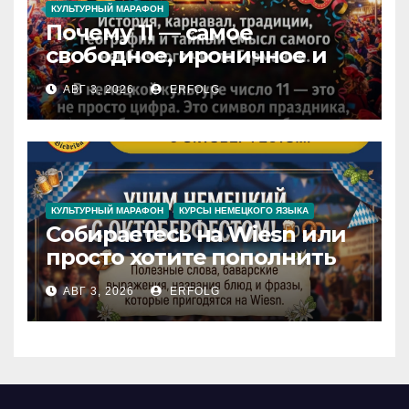
КУЛЬТУРНЫЙ МАРАФОН
Почему 11 — самое
свободное, ироничное и
любимое число в
АВГ 3, 2026
ERFOLG
немецкой культуре?
КУЛЬТУРНЫЙ МАРАФОН
КУРСЫ НЕМЕЦКОГО ЯЗЫКА
Собираетесь на Wiesn или
просто хотите пополнить
словарный запас яркими
АВГ 3, 2026
ERFOLG
немецкими фразами? Учим
немецкий с
Октоберфестом!