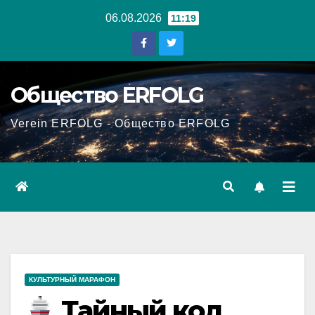
Перейти
06.08.2026
11:19
к
содержанию
Общество ERFOLG
Verein ERFOLG - Общество ERFOLG
КУЛЬТУРНЫЙ МАРАФОН
Тайный код