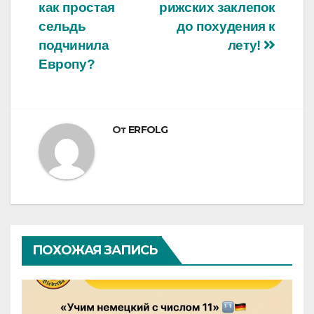
по
как простая
рижских заклепок
записям
сельдь
до похудения к
подчинила
лету!
Европу?
От
ERFOLG
ПОХОЖАЯ ЗАПИСЬ