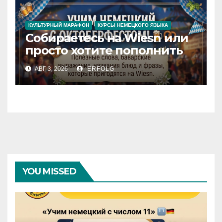
КУЛЬТУРНЫЙ МАРАФОН
КУРСЫ НЕМЕЦКОГО ЯЗЫКА
Собираетесь на Wiesn или
просто хотите пополнить
словарный запас яркими
АВГ 3, 2026
ERFOLG
немецкими фразами? Учим
немецкий с
Октоберфестом!
YOU MISSED