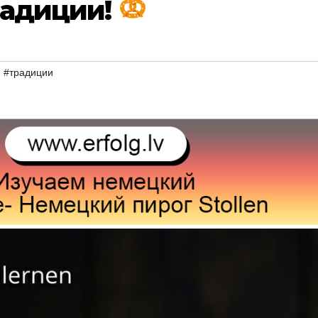
радиции!
,
#традиции