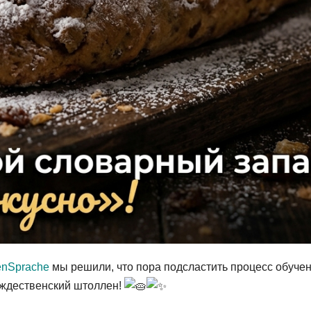
enSprache
мы решили, что пора подсластить процесс обучен
ждественский штоллен!