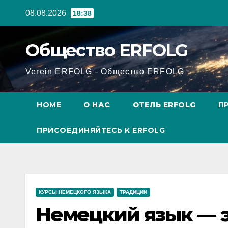
Перейти
08.08.2026
18:38
к
содержанию
Общество ERFOLG
Verein ERFOLG - Общество ERFOLG
HOME
О НАС
ОТЕЛЬ ERFOLG
П
ПРИСОЕДИНЯЙТЕСЬ К ERFOLG
КУРСЫ НЕМЕЦКОГО ЯЗЫКА
ТРАДИЦИИ
Немецкий язык — эт