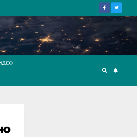
ИДЕО
но