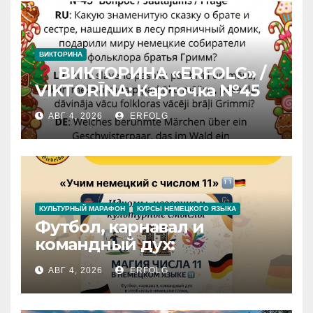
ВИКТОРИНА
ВИКТОРИНА «ERFOLG» /
VIKTORĪNA: Карточка №45
АВГ 4, 2026
ERFOLG
КУЛЬТУРНЫЙ МАРАФОН
КУРСЫ НЕМЕЦКОГО ЯЗЫКА
Футбол, карнавал и
командный дух:
раскрываем секреты числа
АВГ 4, 2026
ERFOLG
11 в немецком языке!