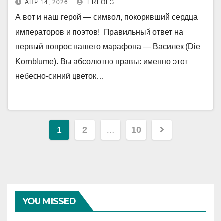
АПР 14, 2026
ERFOLG
А вот и наш герой — символ, покоривший сердца
императоров и поэтов! Правильный ответ на
первый вопрос нашего марафона — Василек (Die
Kornblume). Вы абсолютно правы: именно этот
небесно-синий цветок…
Навигация
1
2
…
10
по
записям
YOU MISSED