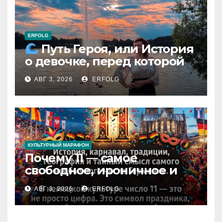
ERFOLG
Путь Героя, или История
о девочке, перед которой
расступился океан
АВГ 3, 2026
ERFOLG
(И почему это про каждую
из нас)
КУЛЬТУРНЫЙ МАРАФОН
Почему 11 — самое
свободное, ироничное и
любимое число в
АВГ 3, 2026
ERFOLG
немецкой культуре?