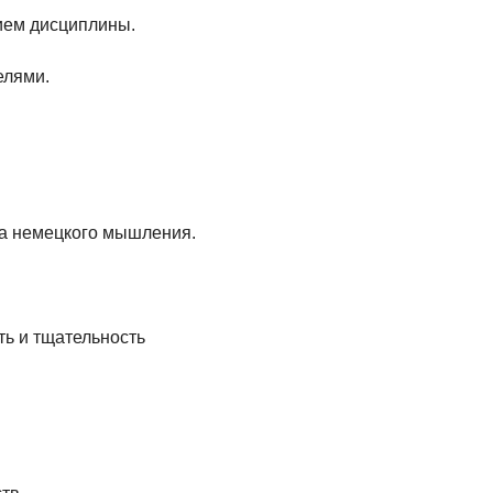
вием дисциплины.
елями.
ва немецкого мышления.
ть и тщательность