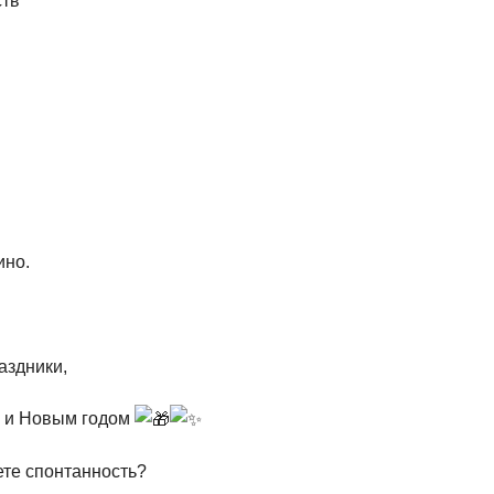
ств
ино.
аздники,
м и Новым годом
те спонтанность?