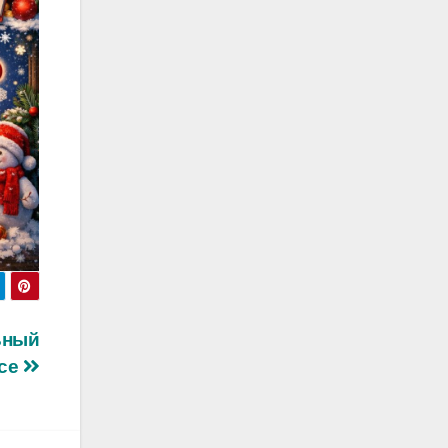
ьный
лсе