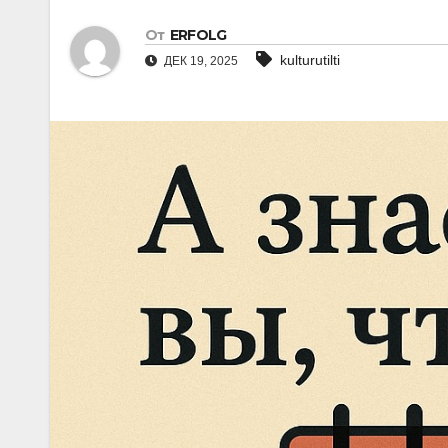
От
ERFOLG
kulturutilti
ДЕК 19, 2025