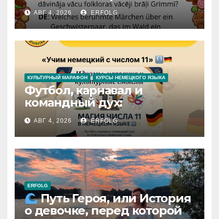
АВГ 4, 2026
ERFOLG
КУЛЬТУРНЫЙ МАРАФОН
КУРСЫ НЕМЕЦКОГО ЯЗЫКА
Футбол, карнавал и
командный дух:
раскрываем секреты числа
АВГ 4, 2026
ERFOLG
11 в немецком языке!
ERFOLG
Путь Героя, или История
о девочке, перед которой