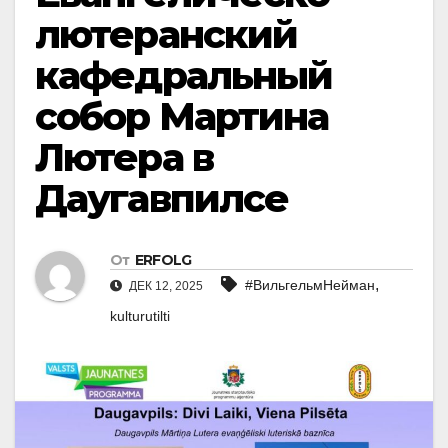
лютеранский
кафедральный
собор Мартина
Лютера в
Даугавпилсе
От
ERFOLG
,
#ВильгельмНейман
ДЕК 12, 2025
kulturutilti