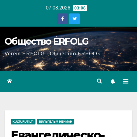
Перейти
07.08.2026
03:08
к
содержанию
Общество ERFOLG
Verein ERFOLG - Общество ERFOLG
KULTURUTILTI
ВИЛЬГЕЛЬМ НЕЙМАН
Евангелическо-