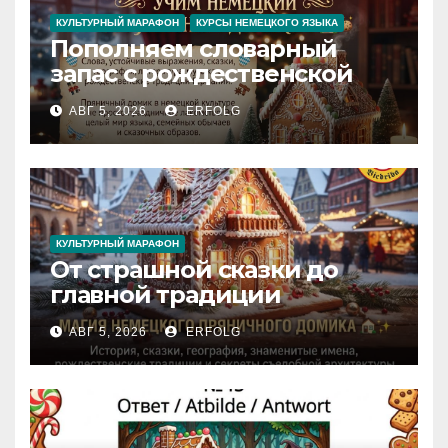
КУЛЬТУРНЫЙ МАРАФОН
КУРСЫ НЕМЕЦКОГО ЯЗЫКА
Пополняем словарный
запас с рождественской
сказкой! Учим немецкий
АВГ 5, 2026
ERFOLG
вместе с Lebkuchenhaus
КУЛЬТУРНЫЙ МАРАФОН
От страшной сказки до
главной традиции
Рождества: секреты
АВГ 5, 2026
ERFOLG
немецкого пряничного
домика!