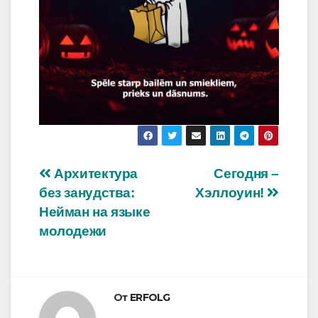
Навигация
Архитектура
Сегодня –
без занудства:
Хэллоуин!
по
Нейман на языке
записям
молодежи
От
ERFOLG