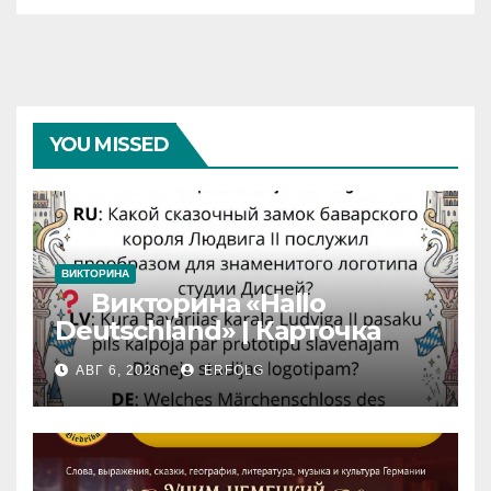
YOU MISSED
ВИКТОРИНА
Викторина «Hallo
Deutschland» | Карточка
№46
АВГ 6, 2026
ERFOLG
Замок вдохновения
/
Iedvesmas pils / Schloss der
Inspiration