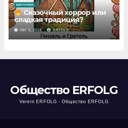
ВИКТОРИНА
Сказочный хоррор или
сладкая традиция?
Открываем секреты
АВГ 5, 2026
ERFOLG
вчерашней викторины!
Общество ERFOLG
Verein ERFOLG - Общество ERFOLG