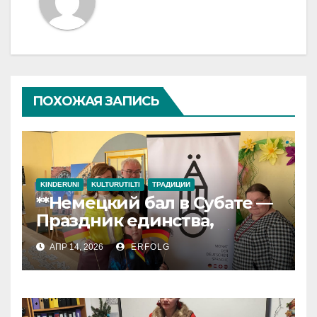
ПОХОЖАЯ ЗАПИСЬ
KINDERUNI
KULTURUTILTI
ТРАДИЦИИ
**Немецкий бал в Субате —
Праздник единства,
культуры и успеха!**
АПР 14, 2026
ERFOLG