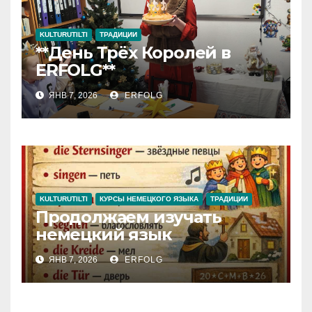
KULTURUTILTI
ТРАДИЦИИ
**День Трёх Королей в
ERFOLG**
ЯНВ 7, 2026
ERFOLG
KULTURUTILTI
КУРСЫ НЕМЕЦКОГО ЯЗЫКА
ТРАДИЦИИ
Продолжаем изучать
немецкий язык
ЯНВ 7, 2026
ERFOLG