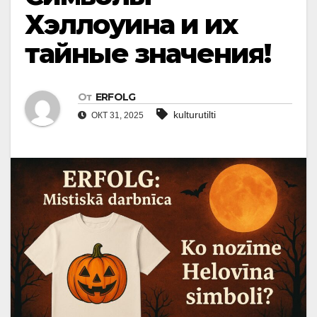
Хэллоуина и их
тайные значения!
От
ERFOLG
kulturutilti
ОКТ 31, 2025