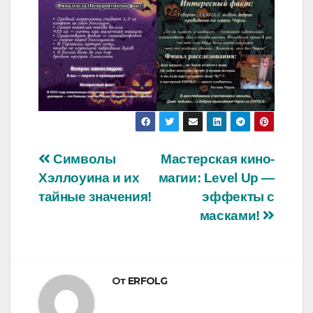
Навигация
Символы
Мастерская кино-
Хэллоуина и их
магии: Level Up —
по
тайные значения!
эффекты с
записям
масками!
От
ERFOLG