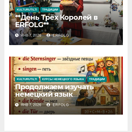
KULTURUTILTI
ТРАДИЦИИ
**День Трёх Королей в
ERFOLG**
ЯНВ 7, 2026
ERFOLG
KULTURUTILTI
КУРСЫ НЕМЕЦКОГО ЯЗЫКА
ТРАДИЦИИ
Продолжаем изучать
немецкий язык
ЯНВ 7, 2026
ERFOLG