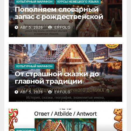
КУЛЬТУРНЫЙ МАРАФОН
КУРСЫ НЕМЕЦКОГО ЯЗЫКА
Пополняем словарный
запас с рождественской
сказкой! Учим немецкий
АВГ 5, 2026
ERFOLG
вместе с Lebkuchenhaus
КУЛЬТУРНЫЙ МАРАФОН
От страшной сказки до
главной традиции
Рождества: секреты
АВГ 5, 2026
ERFOLG
немецкого пряничного
домика!
ВИКТОРИНА