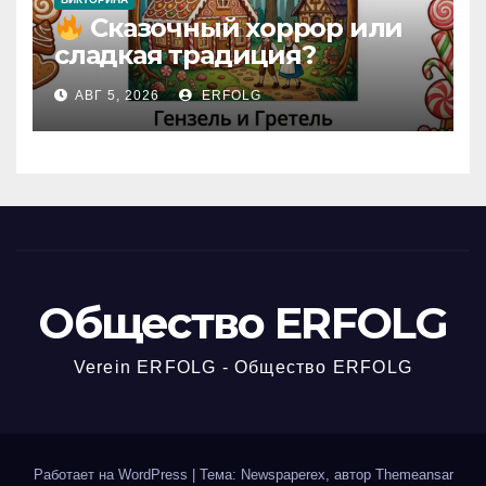
Сказочный хоррор или
сладкая традиция?
Открываем секреты
АВГ 5, 2026
ERFOLG
вчерашней викторины!
Общество ERFOLG
Verein ERFOLG - Общество ERFOLG
Работает на WordPress
|
Тема: Newspaperex, автор
Themeansar