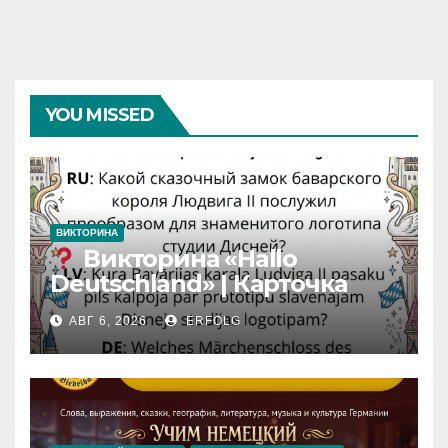
YOU MISSED
ВИКТОРИНА
Викторина «Hallo
Deutschland» | Карточка
№46
АВГ 6, 2026
ERFOLG
Замок вдохновения
/
Iedvesmas pils / Schloss der
Inspiration