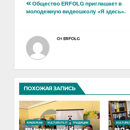
Навигация
Общество ERFOLG приглашает в
молодежную видеошколу «Я здесь».
по
записям
От
ERFOLG
ПОХОЖАЯ ЗАПИСЬ
KINDERUNI
KULTURUTILTI
ТРАДИЦИИ
KULTURUT