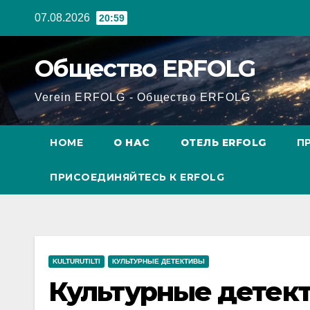
Перейти
07.08.2026
20:59
к
содержанию
Общество ERFOLG
Verein ERFOLG - Общество ERFOLG
HOME
О НАС
ОТЕЛЬ ERFOLG
П
ПРИСОЕДИНЯЙТЕСЬ К ERFOLG
KULTURUTILTI
КУЛЬТУРНЫЕ ДЕТЕКТИВЫ
Культурные детек