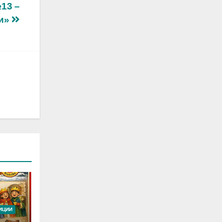
13 –
ни»
ИЦИИ