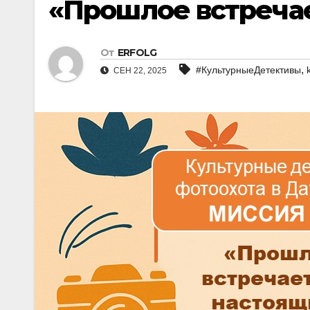
«Прошлое встреча
От
ERFOLG
,
#КультурныеДетективы
k
СЕН 22, 2025