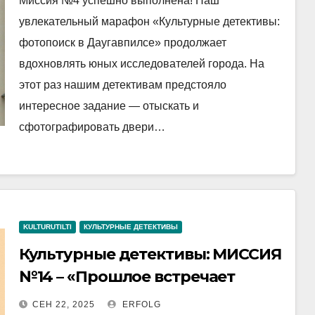
Миссия №4 успешно выполнена! Наш
увлекательный марафон «Культурные детективы:
фотопоиск в Даугавпилсе» продолжает
вдохновлять юных исследователей города. На
этот раз нашим детективам предстояло
интересное задание — отыскать и
сфотографировать двери…
KULTURUTILTI
КУЛЬТУРНЫЕ ДЕТЕКТИВЫ
Культурные детективы: МИССИЯ
№14 – «Прошлое встречает
настоящее»
СЕН 22, 2025
ERFOLG