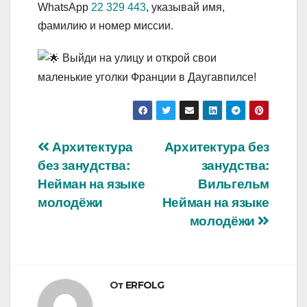
WhatsApp
22 329 443
, указывай имя,
фамилию и номер миссии.
Выйди на улицу и открой свои
маленькие уголки Франции в Даугавпилсе!
Навигация
Архитектура
Архитектура без
без занудства:
занудства:
по
Нейман на языке
Вильгельм
записям
молодёжи
Нейман на языке
молодёжи
От
ERFOLG