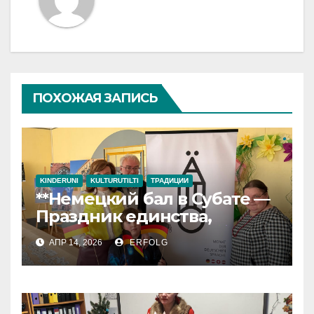
ПОХОЖАЯ ЗАПИСЬ
KINDERUNI
KULTURUTILTI
ТРАДИЦИИ
**Немецкий бал в Субате —
Праздник единства,
культуры и успеха!**
АПР 14, 2026
ERFOLG