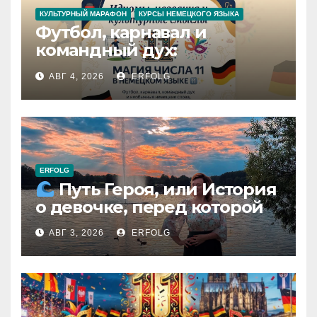
КУЛЬТУРНЫЙ МАРАФОН
КУРСЫ НЕМЕЦКОГО ЯЗЫКА
Футбол, карнавал и
командный дух:
раскрываем секреты числа
АВГ 4, 2026
ERFOLG
11 в немецком языке!
ERFOLG
Путь Героя, или История
о девочке, перед которой
расступился океан
АВГ 3, 2026
ERFOLG
(И почему это про каждую
из нас)