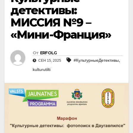
детективы:
МИССИЯ №9 –
«Мини-Франция»
От
ERFOLG
,
#КультурныеДетективы
СЕН 15, 2025
kulturutilti