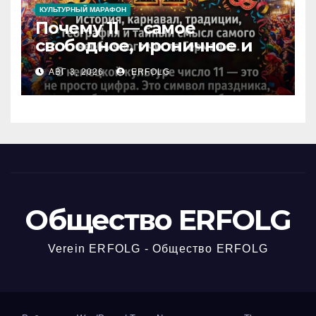
КУЛЬТУРНЫЙ МАРАФОН
Почему 11 — самое
свободное, ироничное и
любимое число в
АВГ 3, 2026
ERFOLG
немецкой культуре?
Общество ERFOLG
Verein ERFOLG - Общество ERFOLG