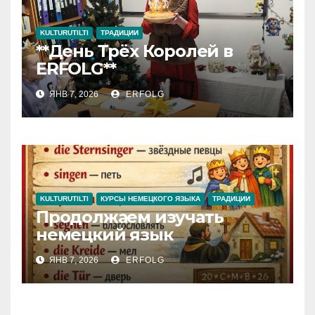
KULTURUTILTI
ТРАДИЦИИ
**День Трёх Королей в
ERFOLG**
ЯНВ 7, 2026
ERFOLG
KULTURUTILTI
КУРСЫ НЕМЕЦКОГО ЯЗЫКА
ТРАДИЦИИ
Продолжаем изучать
немецкий язык
ЯНВ 7, 2026
ERFOLG