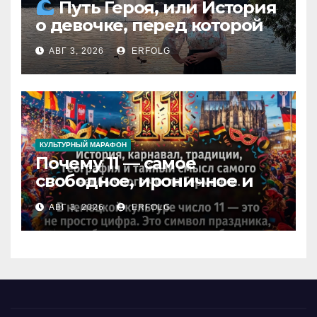
Путь Героя, или История
о девочке, перед которой
расступился океан
АВГ 3, 2026
ERFOLG
(И почему это про каждую
из нас)
КУЛЬТУРНЫЙ МАРАФОН
Почему 11 — самое
свободное, ироничное и
любимое число в
АВГ 3, 2026
ERFOLG
немецкой культуре?