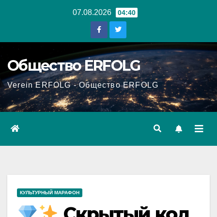
Перейти
07.08.2026
04:40
к
содержанию
Общество ERFOLG
Verein ERFOLG - Общество ERFOLG
КУЛЬТУРНЫЙ МАРАФОН
Скрытый код