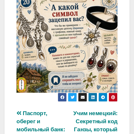
Навигация
Паспорт,
Учим немецкий:
оберег и
Секретный код
по
мобильный банк:
Ганзы, который