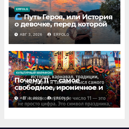
ERFOLG
Путь Героя, или История
о девочке, перед которой
расступился океан
АВГ 3, 2026
ERFOLG
(И почему это про каждую
из нас)
КУЛЬТУРНЫЙ МАРАФОН
Почему 11 — самое
свободное, ироничное и
любимое число в
АВГ 3, 2026
ERFOLG
немецкой культуре?