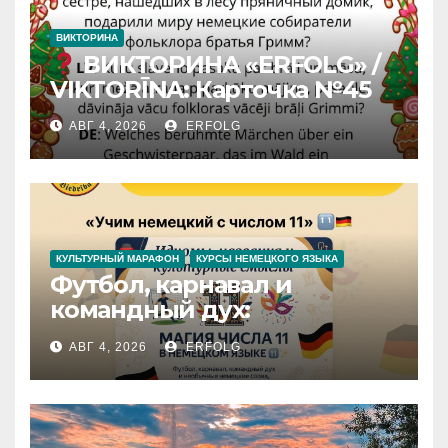
ВИКТОРИНА
ВИКТОРИНА «ERFOLG» /
VIKTORĪNA: Карточка №45
АВГ 4, 2026
ERFOLG
КУЛЬТУРНЫЙ МАРАФОН
КУРСЫ НЕМЕЦКОГО ЯЗЫКА
Футбол, карнавал и
командный дух:
раскрываем секреты числа
АВГ 4, 2026
ERFOLG
11 в немецком языке!