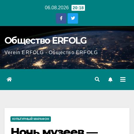
Перейти
06.08.2026
20:18
к
содержанию
Общество ERFOLG
Verein ERFOLG - Общество ERFOLG
КУЛЬТУРНЫЙ МАРАФОН
Ночь музеев —