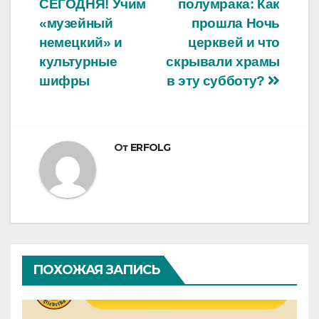
СЕГОДНЯ! Учим
полумрака: Как
по
«музейный
прошла Ночь
записям
немецкий» и
церквей и что
культурные
скрывали храмы
шифры
в эту субботу?
От
ERFOLG
ПОХОЖАЯ ЗАПИСЬ